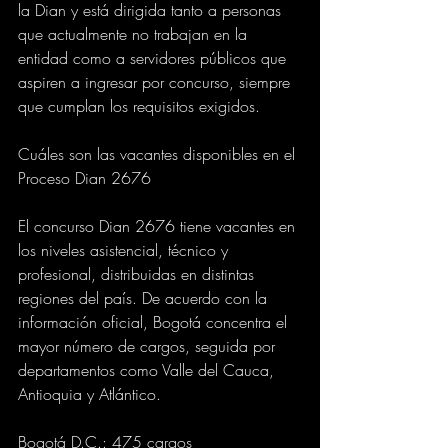
la Dian y está dirigida tanto a personas 
que actualmente no trabajan en la 
entidad como a servidores públicos que 
aspiren a ingresar por concurso, siempre 
que cumplan los requisitos exigidos.
Cuáles son las vacantes disponibles en el 
Proceso Dian 2676
El concurso Dian 2676 tiene vacantes en 
los niveles asistencial, técnico y 
profesional, distribuidas en distintas 
regiones del país. De acuerdo con la 
información oficial, Bogotá concentra el 
mayor número de cargos, seguida por 
departamentos como Valle del Cauca, 
Antioquia y Atlántico.
Bogotá D.C.: 475 cargos