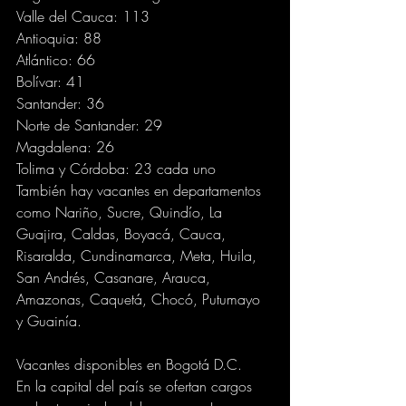
Valle del Cauca: 113
Antioquia: 88
Atlántico: 66
Bolívar: 41
Santander: 36
Norte de Santander: 29
Magdalena: 26
Tolima y Córdoba: 23 cada uno
También hay vacantes en departamentos 
como Nariño, Sucre, Quindío, La 
Guajira, Caldas, Boyacá, Cauca, 
Risaralda, Cundinamarca, Meta, Huila, 
San Andrés, Casanare, Arauca, 
Amazonas, Caquetá, Chocó, Putumayo 
y Guainía.
Vacantes disponibles en Bogotá D.C.
En la capital del país se ofertan cargos 