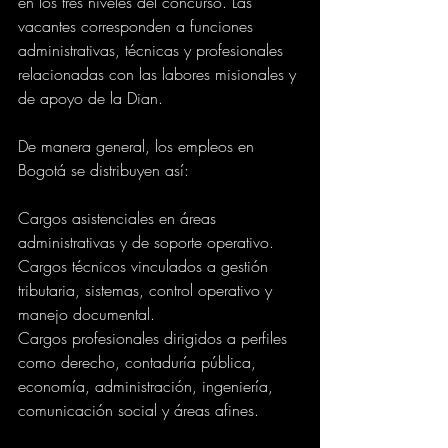
en los tres niveles del concurso. Las 
vacantes corresponden a funciones 
administrativas, técnicas y profesionales 
relacionadas con las labores misionales y 
de apoyo de la Dian.
De manera general, los empleos en 
Bogotá se distribuyen así:
Cargos asistenciales en áreas 
administrativas y de soporte operativo.
Cargos técnicos vinculados a gestión 
tributaria, sistemas, control operativo y 
manejo documental.
Cargos profesionales dirigidos a perfiles 
como derecho, contaduría pública, 
economía, administración, ingeniería, 
comunicación social y áreas afines.