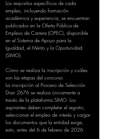
Los requisitos específicos de cada 
empleo, incluyendo formación 
académica y experiencia, se encuentran 
publicados en la Oferta Pública de 
Empleos de Carrera (OPEC), disponible 
en el Sistema de Apoyo para la 
Igualdad, el Mérito y la Oportunidad 
(SIMO).
Cómo se realiza la inscripción y cuáles 
son las etapas del concurso
La inscripción al Proceso de Selección 
Dian 2676 se realiza únicamente a 
través de la plataforma SIMO. Los 
aspirantes deben completar el registro, 
seleccionar el empleo de interés y cargar 
los documentos que la entidad exige, 
esto, antes del 6 de febrero de 2026.