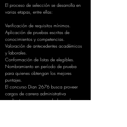
El proceso de selección se desarrolla en 
varias etapas, entre ellas:
Verificación de requisitos mínimos.
Aplicación de pruebas escritas de 
conocimientos y competencias.
Valoración de antecedentes académicos 
y laborales.
Conformación de listas de elegibles.
Nombramiento en período de prueba 
para quienes obtengan los mejores 
puntajes.
El concurso Dian 2676 busca proveer 
cargos de carrera administrativa 
mediante un proceso reglado por la 
CNSC. La información oficial del 
proceso, así como los cronogramas y 
resultados, se publica exclusivamente en 