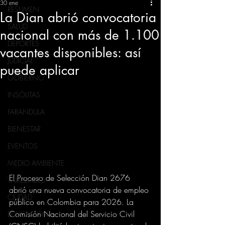
30 ene
RESUMEN
La Dian abrió convocatoria
SALUD
nacional con más de 1.100
DEPORTES
vacantes disponibles: así
JUDICIAL
puede aplicar
GOBIERNO
INSÓLITAS
FARANDULA
BIENESTAR
EVENTOS
MEDIO AMBIENTE
El Proceso de Selección Dian 2676 
VARIEDADES
abrió una nueva convocatoria de empleo 
CIUDAD
público en Colombia para 2026. La 
Comisión Nacional del Servicio Civil 
EDUCACION