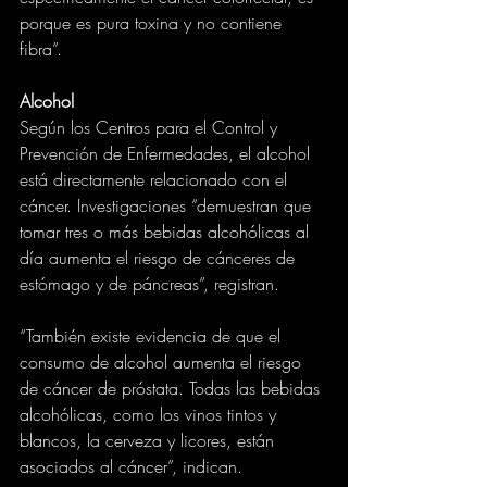
porque es pura toxina y no contiene 
fibra”.
Alcohol
Según los Centros para el Control y 
Prevención de Enfermedades, el alcohol 
está directamente relacionado con el 
cáncer. Investigaciones “demuestran que 
tomar tres o más bebidas alcohólicas al 
día aumenta el riesgo de cánceres de 
estómago y de páncreas”, registran.
“También existe evidencia de que el 
consumo de alcohol aumenta el riesgo 
de cáncer de próstata. Todas las bebidas 
alcohólicas, como los vinos tintos y 
blancos, la cerveza y licores, están 
asociados al cáncer”, indican.