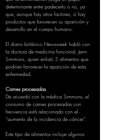
determinante entre padecerlo o no, ya 
que, aunque hay otros factores, sí hay 
productos que favorecen su aparición y 
desarrollo en el cuerpo humano.
El diario británico Newsweek habló con 
la doctora de medicina funcional, Jenn 
Simmons, quien enlistó 5 alimentos que 
podrían favorecer la aparición de esta 
enfermedad.
Carnes procesadas
De acuerdo con la médica Simmons, el 
consumo de carnes procesadas con 
frecuencia está relacionado con el 
“aumento de la incidencia de cáncer”.
Este tipo de alimentos incluye algunos 