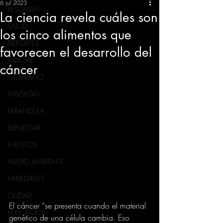
6 jul 2023
RESUMEN
La ciencia revela cuáles son
SALUD
los cinco alimentos que
DEPORTES
favorecen el desarrollo del
JUDICIAL
cáncer
GOBIERNO
INSÓLITAS
FARANDULA
BIENESTAR
EVENTOS
MEDIO AMBIENTE
VARIEDADES
CIUDAD
El cáncer “se presenta cuando el material 
EDUCACION
genético de una célula cambia. Eso 