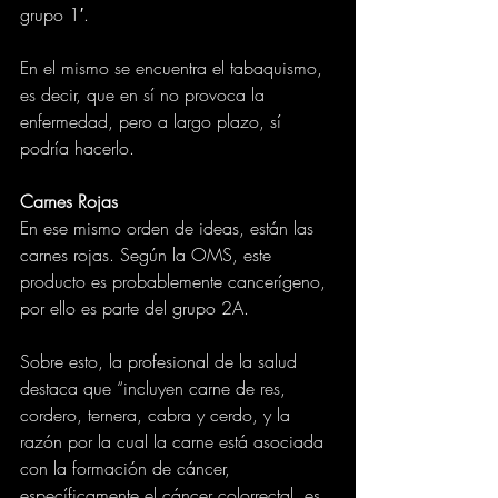
grupo 1′.
En el mismo se encuentra el tabaquismo, 
es decir, que en sí no provoca la 
enfermedad, pero a largo plazo, sí 
podría hacerlo.
Carnes Rojas
En ese mismo orden de ideas, están las 
carnes rojas. Según la OMS, este 
producto es probablemente cancerígeno, 
por ello es parte del grupo 2A.
Sobre esto, la profesional de la salud 
destaca que “incluyen carne de res, 
cordero, ternera, cabra y cerdo, y la 
razón por la cual la carne está asociada 
con la formación de cáncer, 
específicamente el cáncer colorrectal, es 