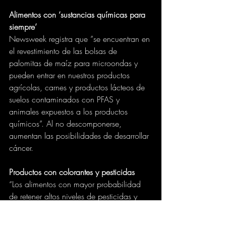
Alimentos con ‘sustancias químicas para 
siempre’
Newsweek registra que ”se encuentran en 
el revestimiento de las bolsas de 
palomitas de maíz para microondas y 
pueden entrar en nuestros productos 
agrícolas, carnes y productos lácteos de 
suelos contaminados con PFAS y 
animales expuestos a los productos 
químicos”. Al no descomponerse, 
aumentan las posibilidades de desarrollar 
cáncer.
Productos con colorantes y pesticidas
“Los alimentos con mayor probabilidad 
de retener altos niveles de pesticidas y 
aumentar el riesgo de cáncer incluyen 
fresas, espinacas y otras verduras de hoja 