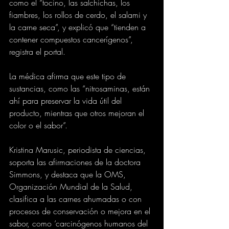
como el “tocino, las salchichas, los 
fiambres, los rollos de cerdo, el salami y 
la carne seca”, y explicó que “tienden a 
contener compuestos cancerígenos”, 
registra el portal.
La médica afirma que este tipo de 
sustancias, como las “nitrosaminas, están 
ahí para preservar la vida útil del 
producto, mientras que otros mejoran el 
color o el sabor”.
Kristina Marusic, periodista de ciencias, 
soporta las afirmaciones de la doctora 
Simmons, y destaca que la OMS, 
Organización Mundial de la Salud, 
clasifica a las carnes ahumadas o con 
procesos de conservación o mejora en el 
sabor, como ‘carcinógenos humanos del 