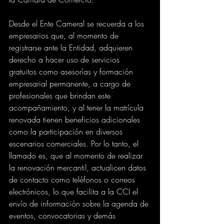
Desde el Ente Cameral se recuerda a los 
empresarios que, al momento de 
registrarse ante la Entidad, adquieren 
derecho a hacer uso de servicios 
gratuitos como asesorías y formación 
empresarial permanente, a cargo de 
profesionales que brindan este 
acompañamiento, y al tener la matrícula 
renovada tienen beneficios adicionales 
como la participación en diversos 
escenarios comerciales. Por lo tanto, el 
llamado es, que al momento de realizar 
la renovación mercantil, actualicen datos 
de contacto como teléfonos o correos 
electrónicos, lo que facilita a la CCI el 
envío de información sobre la agenda de 
eventos, convocatorias y demás 