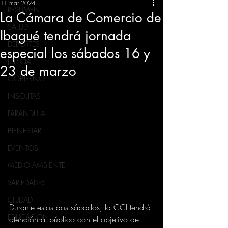
11 mar 2024
RESUMEN
La Cámara de Comercio de
SALUD
Ibagué tendrá jornada
DEPORTES
especial los sábados 16 y
JUDICIAL
23 de marzo
GOBIERNO
INSÓLITAS
FARANDULA
BIENESTAR
EVENTOS
MEDIO AMBIENTE
VARIEDADES
CIUDAD
Durante estos dos sábados, la CCI tendrá 
EDUCACION
atención al público con el objetivo de 