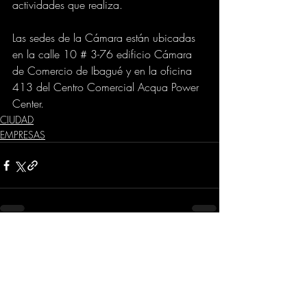
actividades que realiza. 
Las sedes de la Cámara están ubicadas 
en la calle 10 # 3-76 edificio Cámara 
de Comercio de Ibagué y en la oficina 
413 del Centro Comercial Acqua Power 
Center.
CIUDAD
EMPRESAS
Comentarios