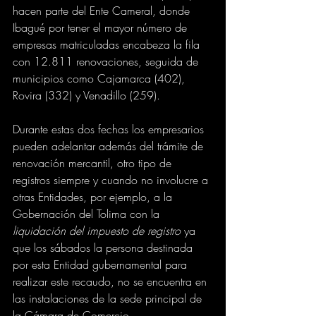
hacen parte del Ente Cameral, donde 
Ibagué por tener el mayor número de 
empresas matriculadas encabeza la fila 
con 12.811 renovaciones, seguida de 
municipios como Cajamarca (402), 
Rovira (332) y Venadillo (259).
Durante estas dos fechas los empresarios 
pueden adelantar además del trámite de 
renovación mercantil, otro tipo de 
registros siempre y cuando no involucre a 
otras Entidades, por ejemplo, a la 
Gobernación del Tolima con la 
liquidación del impuesto de registro
 ya 
que los sábados la persona destinada 
por esta Entidad gubernamental para 
realizar este recaudo, no se encuentra en 
las instalaciones de la sede principal de 
la Cámara de Comercio. 