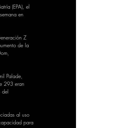
tría (EPA), el 
a semana en 
Generación Z 
aumento de la 
Dom, 
il Palade, 
e 293 eran 
 del 
ociadas al uso 
a capacidad para 