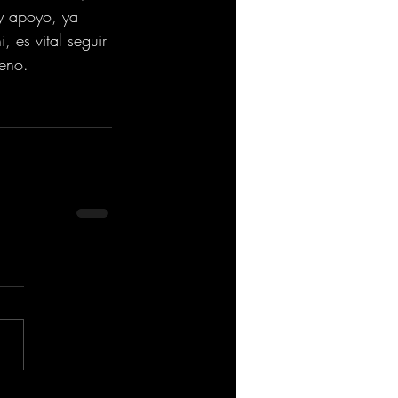
 y apoyo, ya 
 es vital seguir 
meno.