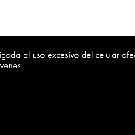
ORTES
JUDICIAL
GOBIERNO
INSÓLITAS
MEDIO AMBIENTE
VARIEDADES
CIUDAD
igada al uso excesivo del celular af
óvenes
GIA
INTERNACIONAL
TURISMO