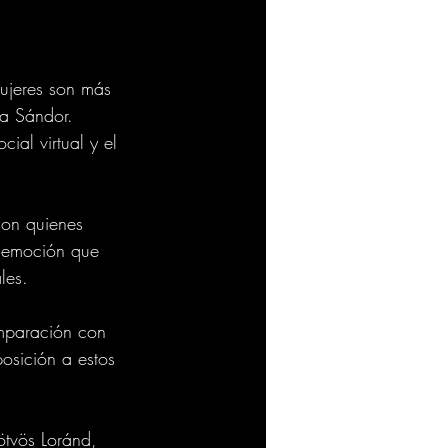
mujeres son más 
ca Sándor. 
al virtual y el 
son quienes 
a emoción que 
les.
mparación con 
posición a estos 
ötvös Loránd, 