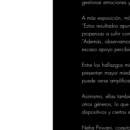
gestionar emociones y
A más exposición, m
“Estos resultados apu
propensas a sufrir co
“Además, observamos c
escaso apoyo percibid
Entre los hallazgos m
presentan mayor mied
puede verse amplifica
Asimismo, ellas tamb
otros géneros, lo que 
dispositivos y ciertos
Neha Pirwani, coautor