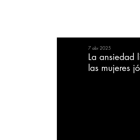
RESUMEN
SALUD
DEP
7 abr 2025
BIENESTAR
EVENTOS
La ansiedad l
las mujeres j
EMPRESAS
TECNOLO