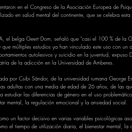
sentaron en el Congreso de la Asociación Europea de Psiquia
izado en salud mental del continente, que se celebra est
EPA, el belga Geert Dom, señaló que “casi el 100 % de la 
 y que múltiples estudios ya han vinculado este uso con un 
ortamientos autolesivos y suicidio en la juventud, expuso 
iatría de la adicción en la Universidad de Amberes.
erada por Csibi Sándor, de la universidad rumana George Em
as adultas con una media de edad de 26 años, de las qu
ra estudiar las diferencias de género en el uso problemático
tar mental, la regulación emocional y la ansiedad social.
omo un factor decisivo en varias variables psicológicas as
omo el tiempo de utilización diaria, el bienestar mental, l