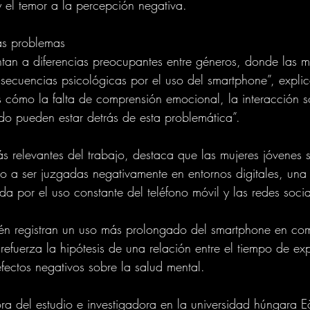
 el temor a la percepción negativa.
ás problemas
ntan a diferencias preocupantes entre géneros, donde las 
nsecuencias psicológicas por el uso del smartphone”, expli
ómo la falta de comprensión emocional, la interacción soci
o pueden estar detrás de esta problemática”.
ás relevantes del trabajo, destaca que las mujeres jóvenes 
o a ser juzgadas negativamente en entornos digitales, un
da por el uso constante del teléfono móvil y las redes socia
ién registran un uso más prolongado del smartphone en co
refuerza la hipótesis de una relación entre el tiempo de ex
 efectos negativos sobre la salud mental.
a del estudio e investigadora en la universidad húngara E