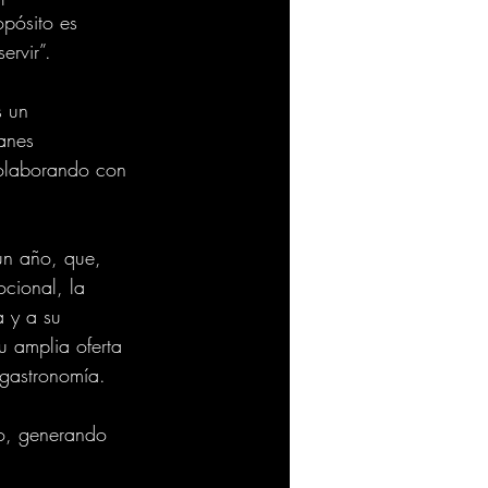
pósito es 
ervir”.
s un 
anes 
 colaborando con 
un año, que, 
cional, la 
a y a su 
u amplia oferta 
 gastronomía.
o, generando 