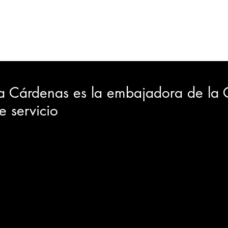
ORTES
JUDICIAL
GOBIERNO
INSÓLITAS
MEDIO AMBIENTE
VARIEDADES
CIUDAD
 Cárdenas es la embajadora de la
e servicio
GIA
INTERNACIONAL
TURISMO