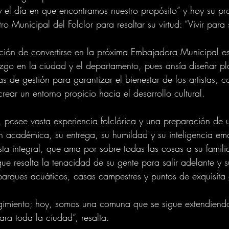
el día en que encontramos nuestro propósito” y hoy su pro
o Municipal del Folclor para resaltar su virtud: “Vivir para s
ción de convertirse en la próxima Embajadora Municipal e
zgo en la ciudad y el departamento, pues ansía diseñar pl
as de gestión para garantizar el bienestar de los artistas,
rear un entorno propicio hacia el desarrollo cultural.
 posee vasta experiencia folclórica y una preparación de 
n académica, su entrega, su humildad y su inteligencia emo
sta integral, que ama por sobre todas las cosas a su famili
ue resalta la tenacidad de su gente para salir adelante y s
e parques acuáticos, casas campestres y puntos de exquisita
egimiento; hoy, somos una comuna que se sigue extendiend
ara toda la ciudad”, resalta.