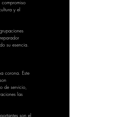
el compromiso 
ltura y el 
agrupaciones 
preparador 
do su esencia.
na corona. Este 
son 
o de servicio, 
raciones las 
portantes son el 