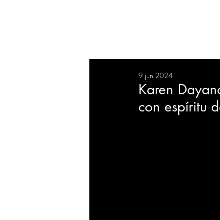
RESUMEN
SALUD
DEP
9 jun 2024
BIENESTAR
EVENTOS
Karen Dayana
con espíritu d
EMPRESAS
TECNOLO