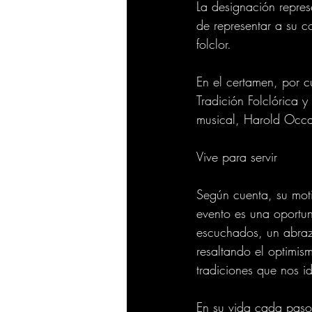
La designación repres
de representar a su c
folclor.
En el certamen, por c
Tradición Folclórica 
musical, Harold Occa
Vive para servir
Según cuenta, su moti
evento es una oportun
escuchados, un abrazo
resaltando el optimis
tradiciones que nos i
En su vida cada paso 