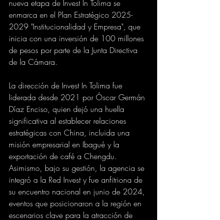
nueva etapa de Invest In Tolima se 
enmarca en el Plan Estratégico 2025-
2029 "Institucionalidad y Empresa", que 
inicia con una inversión de 100 millones 
de pesos por parte de la Junta Directiva 
de la Cámara.
La dirección de Invest In Tolima fue 
liderada desde 2021 por Óscar Germán 
Díaz Enciso, quien dejó una huella 
significativa al establecer relaciones 
estratégicas con China, incluida una 
misión empresarial en Ibagué y la 
exportación de café a Chengdu. 
Asimismo, bajo su gestión, la agencia se 
integró a la Red Invest y fue anfitriona de 
su encuentro nacional en junio de 2024, 
eventos que posicionaron a la región en 
escenarios clave para la atracción de 