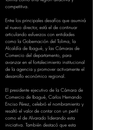
competitiva.
Entre los principales desafíos que asumirá 
el nuevo director, está el de continuar 
articulando esfuerzos con entidades 
como la Gobernación del Tolima, la 
Alcaldía de Ibagué, y las Cámaras de 
Comercio del departamento, para 
avanzar en el fortalecimiento institucional 
de la agencia y promover activamente el 
desarrollo económico regional.
El presidente ejecutivo de la Cámara de 
Comercio de Ibagué, Carlos Hernando 
Enciso Pérez, celebró el nombramiento y 
resaltó el valor de contar con un perfil 
como el de Alvarado liderando esta 
iniciativa. También destacó que esta 