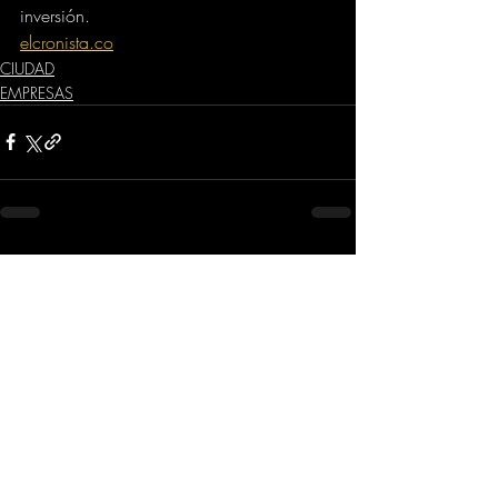
inversión.
elcronista.co
CIUDAD
EMPRESAS
Comentarios
Escribir un comentario...
Dirección