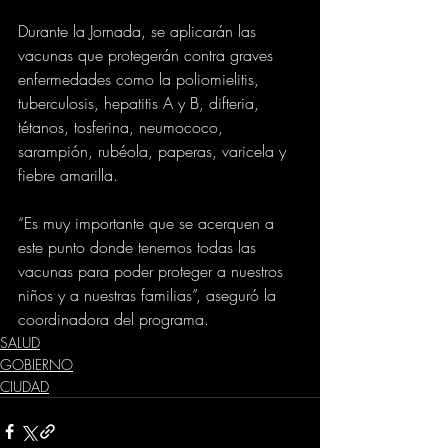
Durante la Jornada, se aplicarán las 
vacunas que protegerán contra graves 
enfermedades como la poliomielitis, 
tuberculosis, hepatitis A y B, difteria, 
tétanos, tosferina, neumococo, 
sarampión, rubéola, paperas, varicela y 
fiebre amarilla.
“Es muy importante que se acerquen a 
este punto donde tenemos todas las 
vacunas para poder proteger a nuestros 
niños y a nuestras familias”, aseguró la 
coordinadora del programa.
SALUD
GOBIERNO
CIUDAD