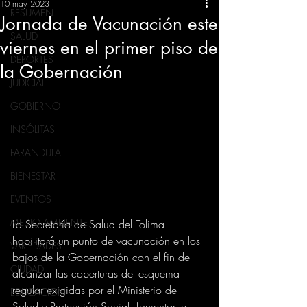
10 may 2023
RESUMEN
Jornada de Vacunación este
SALUD
viernes en el primer piso de
DEPORTES
la Gobernación
JUDICIAL
GOBIERNO
INSÓLITAS
FARANDULA
BIENESTAR
EVENTOS
MEDIO AMBIENTE
La Secretaría de Salud del Tolima 
habilitará un punto de vacunación en los 
VARIEDADES
bajos de la Gobernación con el fin de 
CIUDAD
alcanzar las coberturas del esquema 
regular exigidas por el Ministerio de 
EDUCACION
Salud y Protección Social, fomentar la 