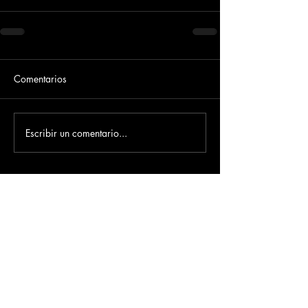
Comentarios
Escribir un comentario...
Dirección
​Carrera 3 # 12 - 36
C.C. Pasaje Real Piso 8
Ibague, Tolima