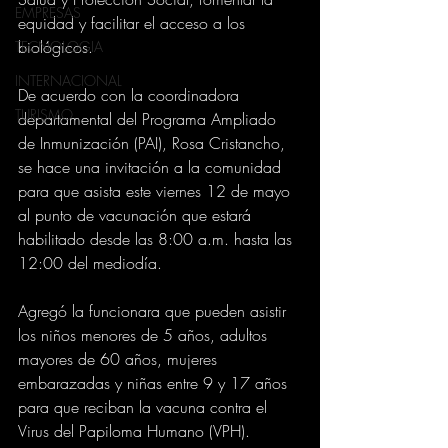
EMPRESAS
equidad y facilitar el acceso a los 
biológicos.
TECNOLOGIA
INTERNACIONAL
De acuerdo con la coordinadora 
TURISMO
departamental del Programa Ampliado 
de Inmunización (PAI), Rosa Cristancho, 
se hace una invitación a la comunidad 
para que asista este viernes 12 de mayo 
al punto de vacunación que estará 
habilitado desde las 8:00 a.m. hasta las 
12:00 del mediodía.
Agregó la funcionara que pueden asistir 
los niños menores de 5 años, adultos 
mayores de 60 años, mujeres 
embarazadas y niñas entre 9 y 17 años 
para que reciban la vacuna contra el 
Virus del Papiloma Humano (VPH).