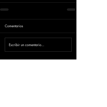
Comentarios
Escribir un comentario...
Dirección
​Carrera 3 # 12 - 36
C.C. Pasaje Real Piso 8
Ibague, Tolima