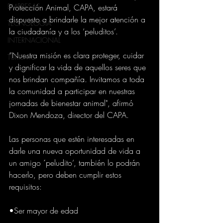
EMPRESAS
Protección Animal, CAPA, estará 
dispuesto a brindarle la mejor atención a 
TECNOLOGIA
la ciudadanía y a los ‘peluditos’.
INTERNACIONAL
“Nuestra misión es clara proteger, cuidar 
TURISMO
y dignificar la vida de aquellos seres que 
nos brindan compañía. Invitamos a toda 
la comunidad a participar en nuestras 
jornadas de bienestar animal", afirmó 
Dixon Mendoza, director del CAPA.
Las personas que estén interesadas en 
darle una nueva oportunidad de vida a 
un amigo ´peludito’, también lo podrán 
hacerlo, pero deben cumplir estos 
requisitos:
•Ser mayor de edad