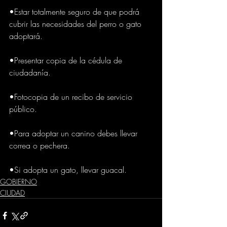
•Estar totalmente seguro de que podrá 
cubrir las necesidades del perro o gato 
adoptará.
•Presentar copia de la cédula de 
ciudadanía.
•Fotocopia de un recibo de servicio 
público.
•Para adoptar un canino debes llevar 
correa o pechera.
•Si adopta un gato, llevar guacal.
GOBIERNO
CIUDAD