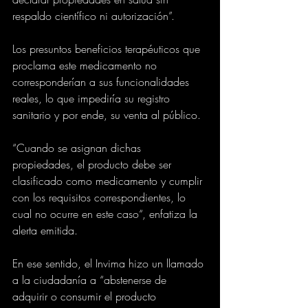
respaldo científico ni autorización”.
Los presuntos beneficios terapéuticos que 
proclama este medicamento no 
corresponderían a sus funcionalidades 
reales, lo que impediría su registro 
sanitario y por ende, su venta al público.
“Cuando se asignan dichas 
propiedades, el producto debe ser 
clasificado como medicamento y cumplir 
con los requisitos correspondientes, lo 
cual no ocurre en este caso“, enfatiza la 
alerta emitida.
En ese sentido, el Invima hizo un llamado 
a la ciudadanía a “abstenerse de 
adquirir o consumir el producto 