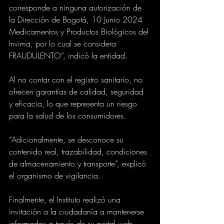
corresponde a ninguna autorización de 
la Dirección de Bogotá, 10 Junio 2024 
Medicamentos y Productos Biológicos del 
Invima, por lo cual se considera 
FRAUDULENTO”, indicó la entidad.
Al no contar con el registro sanitario, no 
ofrecen garantías de calidad, seguridad 
y eficacia, lo que representa un riesgo 
para la salud de los consumidores.
“Adicionalmente, se desconoce su 
contenido real, trazabilidad, condiciones 
de almacenamiento y transporte”, explicó 
el organismo de vigilancia.
Finalmente, el Instituto realizó una 
invitación a la ciudadanía a mantenerse 
informados a través de su portal web 