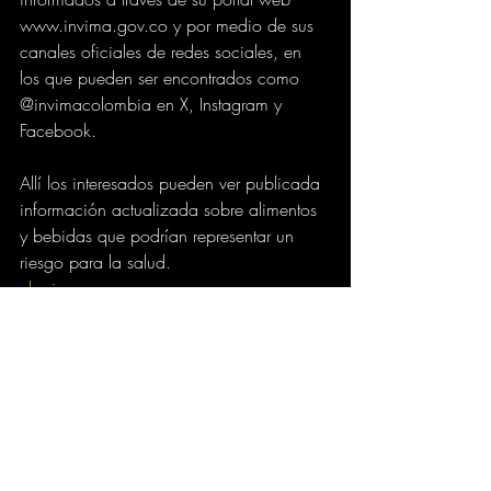
www.invima.gov.co y por medio de sus 
canales oficiales de redes sociales, en 
los que pueden ser encontrados como 
@invimacolombia en X, Instagram y 
Facebook.
Allí los interesados pueden ver publicada 
información actualizada sobre alimentos 
y bebidas que podrían representar un 
riesgo para la salud.
elpais.com.co
SALUD
GOBIERNO