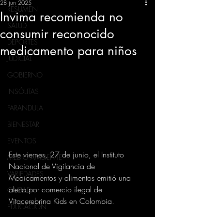
28 jun 2025
RESUMEN
Invima recomienda no
SALUD
consumir reconocido
DEPORTES
medicamento para niños
JUDICIAL
GOBIERNO
INSÓLITAS
FARANDULA
BIENESTAR
EVENTOS
Este viernes, 27 de junio, el Instituto 
MEDIO AMBIENTE
Nacional de Vigilancia de 
VARIEDADES
Medicamentos y alimentos emitió una 
alerta por comercio ilegal de 
CIUDAD
Vitacerebrina Kids en Colombia.
EDUCACION