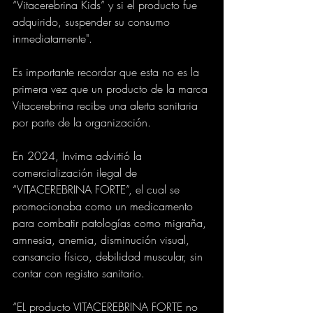
“Vitacerebrina Kids” y si el producto fue 
adquirido, suspender su consumo 
inmediatamente".
Es importante recordar que esta no es la 
primera vez que un producto de la marca 
Vitacerebrina recibe una alerta sanitaria 
por parte de la organización.
En 2024, Invima advirtió la 
comercialización ilegal de 
“VITACEREBRINA FORTE”, el cual se 
promocionaba como un medicamento 
para combatir patologías como migraña, 
amnesia, anemia, disminución visual, 
cansancio físico, debilidad muscular, sin 
contar con registro sanitario.
“EL producto VITACEREBRINA FORTE no 