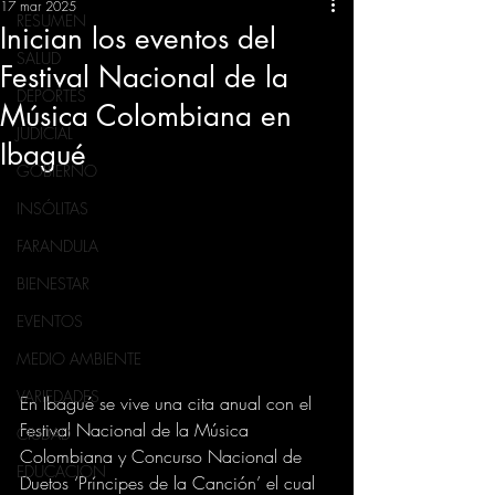
17 mar 2025
RESUMEN
Inician los eventos del
SALUD
Festival Nacional de la
DEPORTES
Música Colombiana en
JUDICIAL
Ibagué
GOBIERNO
INSÓLITAS
FARANDULA
BIENESTAR
EVENTOS
MEDIO AMBIENTE
VARIEDADES
En Ibagué se vive una cita anual con el 
Festival Nacional de la Música 
CIUDAD
Colombiana y Concurso Nacional de 
EDUCACION
Duetos ‘Príncipes de la Canción’ el cual 