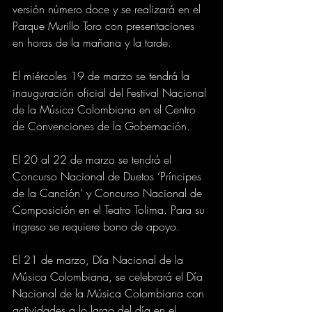
versión número doce y se realizará en el 
Parque Murillo Toro con presentaciones 
en horas de la mañana y la tarde.
El miércoles 19 de marzo se tendrá la 
inauguración oficial del Festival Nacional 
de la Música Colombiana en el Centro 
de Convenciones de la Gobernación.
El 20 al 22 de marzo se tendrá el 
Concurso Nacional de Duetos ‘Príncipes 
de la Canción’ y Concurso Nacional de 
Composición en el Teatro Tolima. Para su 
ingreso se requiere bono de apoyo.
El 21 de marzo, Día Nacional de la 
Música Colombiana, se celebrará el Día 
Nacional de la Música Colombiana con 
actividades a lo largo del día en el 