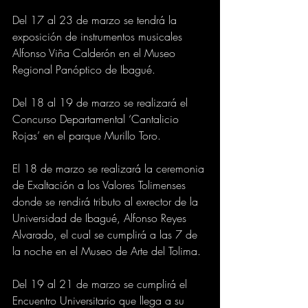
Del 17 al 23 de marzo se tendrá la 
exposición de instrumentos musicales 
Alfonso Viña Calderón en el Museo 
Regional Panóptico de Ibagué.
Del 18 al 19 de marzo se realizará el 
Concurso Departamental ‘Cantalicio 
Rojas’ en el parque Murillo Toro.
El 18 de marzo se realizará la ceremonia 
de Exaltación a los Valores Tolimenses 
donde se rendirá tributo al exrector de la 
Universidad de Ibagué, Alfonso Reyes 
Alvarado, el cual se cumplirá a las 7 de 
la noche en el Museo de Arte del Tolima.
Del 19 al 21 de marzo se cumplirá el 
Encuentro Universitario que llega a su 