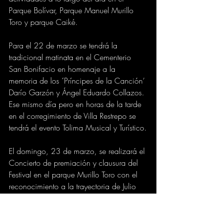
Parque Bolívar, Parque Manuel Murillo 
Toro y parque Caiké.
Para el 22 de marzo se tendrá la 
tradicional matinata en el Cementerio 
San Bonifacio en homenaje a la 
memoria de los ´Príncipes de la Canción’ 
Darío Garzón y Ángel Eduardo Collazos. 
Ese mismo día pero en horas de la tarde 
en el corregimiento de Villa Restrepo se 
tendrá el evento Tolima Musical y Turístico.
El domingo, 23 de marzo, se realizará el 
Concierto de premiación y clausura del 
Festival en el parque Murillo Toro con el 
reconocimiento a la trayectoria de Julio 
Estada ‘Fruko’. Para esta actividad se 
requiere bono de apoyo.