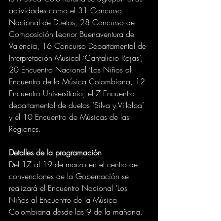
actividades como el 31 Concurso 
Nacional de Duetos, 28 Concurso de 
Composición Leonor Buenaventura de 
Valencia, 16 Concurso Departamental de 
Interpretación Musical ‘Cantalicio Rojas’, 
20 Encuentro Nacional ‘Los Niños al 
Encuentro de la Música Colombiana, 12 
Encuentro Universitario, el 7 Encuentro 
departamental de duetos ‘Silva y Villalba’ 
y el 10 Encuentro de Músicas de las 
Regiones.
Detalles de la programación
Del 17 al 19 de marzo en el centro de 
convenciones de la Gobernación se 
realizará el Encuentro Nacional ‘Los 
Niños al Encuentro de la Música 
Colombiana desde las 9 de la mañana.