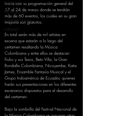
inicia con su programación general del 
EMPRESAS
17 al 24 de marzo donde se tendrán 
TECNOLOGIA
más de 60 eventos, los cuales en su gran 
INTERNACIONAL
mayoría son gratuitos.
TURISMO
En total serán más de mil artistas en 
escena que estarán a lo largo del 
certamen resaltando la Música 
Colombiana y entre ellos se destacan 
Fruko y sus Tesos, Beto Villa, la Gran 
Rondalla Colombiana, Nicoyembe, Katie 
James, Ensamble Fantasía Musical y el 
Grupo Indoamérica de Ecuador, quienes 
harán sus presentaciones en los diferentes 
escenarios dispuestos para el desarrollo 
del certamen.
Bajo la sombrilla del Festival Nacional de 
la Música Colombiana se agrupan otras 