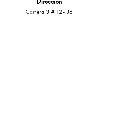
Dirección
​Carrera 3 # 12 - 36
C.C. Pasaje Real Piso 8
Ibague, Tolima
Contacto