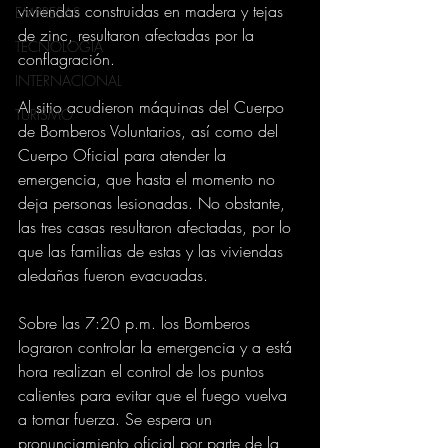
viviendas construidas en madera y tejas 
EMPRESAS
de zinc, resultaron afectadas por la 
TECNOLOGIA
conflagración. 
INTERNACIONAL
Al sitio acudieron máquinas del Cuerpo 
TURISMO
de Bomberos Voluntarios, así como del 
Cuerpo Oficial para atender la 
emergencia, que hasta el momento no 
deja personas lesionadas. No obstante, 
las tres casas resultaron afectadas, por lo 
que las familias de estas y las viviendas 
aledañas fueron evacuadas. 
Sobre las 7:20 p.m. los Bomberos 
lograron controlar la emergencia y a está 
hora realizan el control de los puntos 
calientes para evitar que el fuego vuelva 
a tomar fuerza. Se espera un 
pronunciamiento oficial por parte de la 