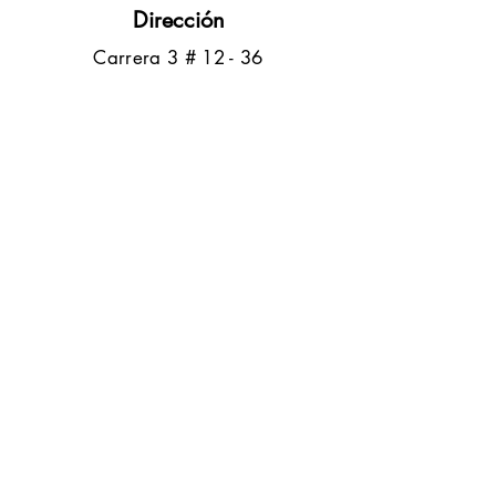
Dirección
​Carrera 3 # 12 - 36
C.C. Pasaje Real Piso 8
Ibague, Tolima