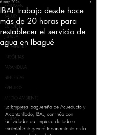
6 may 2024
RESUMEN
IBAL trabaja desde hace
SALUD
más de 20 horas para
DEPORTES
restablecer el servicio de
JUDICIAL
agua en Ibagué
GOBIERNO
INSÓLITAS
FARANDULA
BIENESTAR
EVENTOS
MEDIO AMBIENTE
La Empresa Ibaguereña de Acueducto y 
VARIEDADES
Alcantarillado, IBAL, continúa con 
CIUDAD
actividades de limpieza de todo el 
material que generó taponamiento en la 
EDUCACION