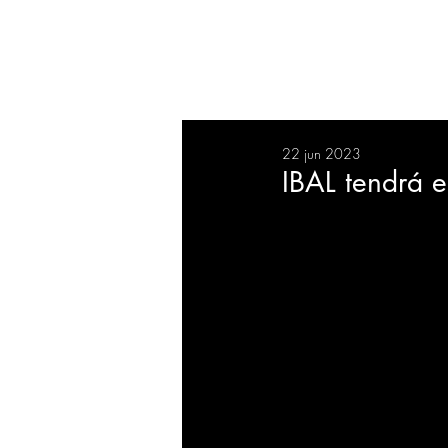
RESUMEN
SALUD
DEP
22 jun 2023
BIENESTAR
EVENTOS
IBAL tendrá e
EMPRESAS
TECNOLO