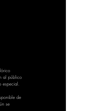
lórico 
n al público 
 especial. 
sponible de 
ún se 