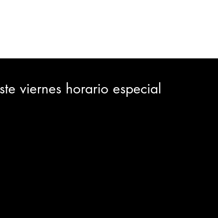
ORTES
JUDICIAL
GOBIERNO
INSÓLITAS
MEDIO AMBIENTE
VARIEDADES
CIUDAD
ste viernes horario especial
GIA
INTERNACIONAL
TURISMO