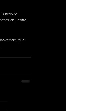
 servicio 
esorías, entre 
r novedad que 
.