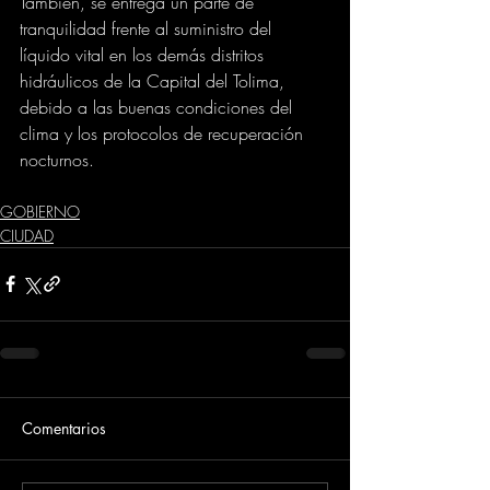
También, se entrega un parte de 
tranquilidad frente al suministro del 
líquido vital en los demás distritos 
hidráulicos de la Capital del Tolima, 
debido a las buenas condiciones del 
clima y los protocolos de recuperación 
nocturnos.
GOBIERNO
CIUDAD
Comentarios