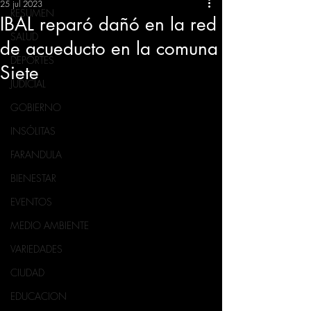
25 jul 2023
RESUMEN
IBAL reparó dañó en la red
SALUD
de acueducto en la comuna
DEPORTES
Siete
JUDICIAL
GOBIERNO
INSÓLITAS
FARANDULA
BIENESTAR
EVENTOS
MEDIO AMBIENTE
VARIEDADES
CIUDAD
EDUCACION