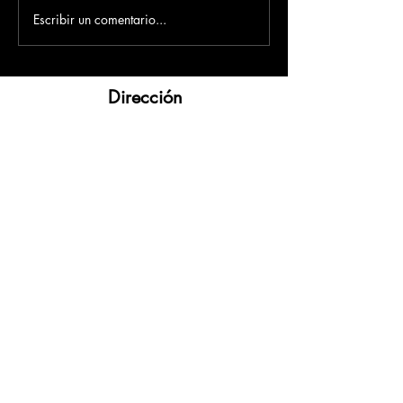
Escribir un comentario...
Dirección
​Carrera 3 # 12 - 36
C.C. Pasaje Real Piso 8
Ibague, Tolima