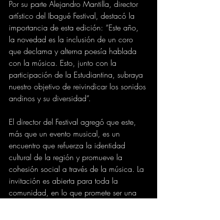
Por su parte Alejandro Mantilla, director 
artístico del Ibagué Festival, destacó la 
importancia de esta edición: “Este año, 
la novedad es la inclusión de un coro 
que declama y alterna poesía hablada 
con la música. Esto, junto con la 
participación de la Estudiantina, subraya 
nuestro objetivo de reivindicar los sonidos 
andinos y su diversidad”.
El director del Festival agregó que este, 
más que un evento musical, es un 
encuentro que refuerza la identidad 
cultural de la región y promueve la 
cohesión social a través de la música. La 
invitación es abierta para toda la 
comunidad, en lo que promete ser una 
noche memorable en la Ciudad Musical 
de Colombia.