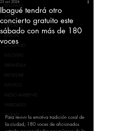
23 oct 2024
RESUMEN
Ibagué tendrá otro
SALUD
concierto gratuito este
DEPORTES
sábado con más de 180
JUDICIAL
voces
GOBIERNO
INSÓLITAS
FARANDULA
BIENESTAR
EVENTOS
MEDIO AMBIENTE
VARIEDADES
CIUDAD
Para revivir la emotiva tradición coral de 
la ciudad, 180 voces de aficionados 
EDUCACION