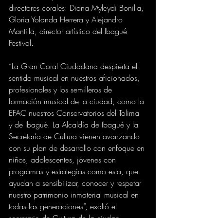
directores corales: Diana Myleydi Bonilla, 
Gloria Yolanda Herrera y Alejandro 
Mantilla, director artístico del Ibagué 
Festival. 
“La Gran Coral Ciudadana despierta el 
sentido musical en nuestros aficionados, 
profesionales y los semilleros de 
formación musical de la ciudad, como la 
EFAC nuestros Conservatorios del Tolima 
y de Ibagué. La Alcaldía de Ibagué y la 
Secretaría de Cultura vienen avanzando 
con su plan de desarrollo con enfoque en 
niños, adolescentes, jóvenes con 
programas y estrategias como esta, que 
ayudan a sensibilizar, conocer y respetar 
nuestro patrimonio inmaterial musical en 
todas las generaciones”, exaltó el 