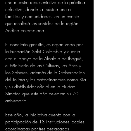
una muestra representativa de la práctica 
colectiva, donde la música une a 
familias y comunidades, en un evento 
que resaltará los sonidos de la región 
Andina colombiana.
El concierto gratuito, es organizado por 
la Fundación Salvi Colombia y cuenta 
con el apoyo de la Alcaldía de Ibagué, 
el Ministerio de las Culturas, las Artes y 
los Saberes, además de la Gobernación 
del Tolima y los patrocinadores como Kia 
y su distribuidor oficial en la ciudad, 
Simotor, que este año celebran su 70 
aniversario. 
Este año, la iniciativa cuenta con la 
participación de 13 instituciones locales, 
coordinadas por tres destacados 