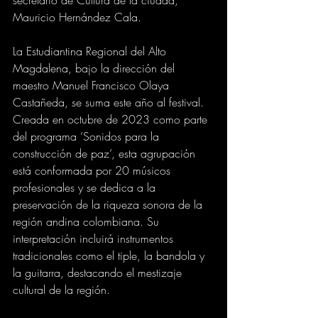
secretario de Cultura de la ciudad, 
Mauricio Hernández Cala.
La Estudiantina Regional del Alto 
Magdalena, bajo la dirección del 
maestro Manuel Francisco Olaya 
Castañeda, se suma este año al festival. 
Creada en octubre de 2023 como parte 
del programa ‘Sonidos para la 
construcción de paz’, esta agrupación 
está conformada por 20 músicos 
profesionales y se dedica a la 
preservación de la riqueza sonora de la 
región andina colombiana. Su 
interpretación incluirá instrumentos 
tradicionales como el tiple, la bandola y 
la guitarra, destacando el mestizaje 
cultural de la región.