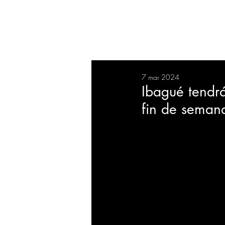
RESUMEN
SALUD
DEP
7 mar 2024
BIENESTAR
EVENTOS
Ibagué tendrá
fin de seman
EMPRESAS
TECNOLO