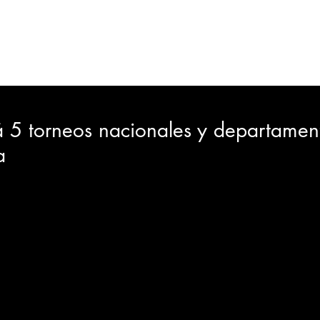
ORTES
JUDICIAL
GOBIERNO
INSÓLITAS
MEDIO AMBIENTE
VARIEDADES
CIUDAD
 5 torneos nacionales y departament
a
GIA
INTERNACIONAL
TURISMO