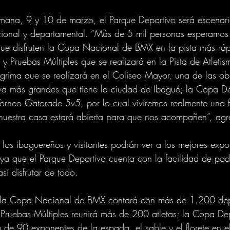
emana, 9 y 10 de marzo, el Parque Deportivo será escenar
cional y departamental. “Más de 5 mil personas esperamos
que disfruten la Copa Nacional de BMX en la pista más rá
 y Pruebas Múltiples que se realizará en la Pista de Atleti
grima que se realizará en el Coliseo Mayor, una de las ob
tiva más grandes que tiene la ciudad de Ibagué; la Copa D
 Torneo Gatorade 5v5, por lo cual viviremos realmente una f
 nuestra casa estará abierta para que nos acompañen”, ag
y los ibaguereños y visitantes podrán ver a los mejores expo
, ya que el Parque Deportivo cuenta con la facilidad de pod
sí disfrutar de todo.
de la Copa Nacional de BMX contará con más de 1.200 depo
 Pruebas Múltiples reunirá más de 200 atletas; la Copa De
a de 90 exponentes de la espada, el sable y el florete en e