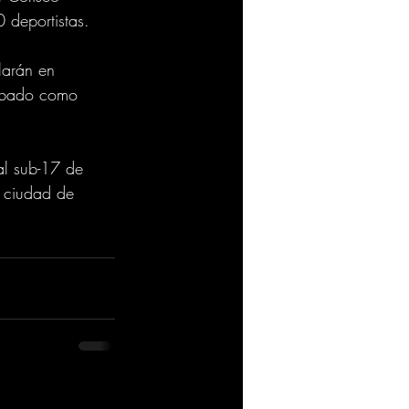
 deportistas.
larán en 
sábado como 
al sub-17 de 
a ciudad de 