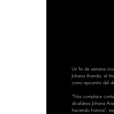
Un fin de semana únic
Johana Aranda, el Imd
como epicentro del d
“Nos complace contar
alcaldesa Johana Aran
haciendo historia”, e