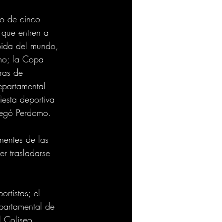
io de cinco 
 que entren a 
pida del mundo, 
smo; la Copa 
ras de 
epartamental 
iesta deportiva 
regó Perdomo.
nentes de las 
er trasladarse 
rtistas; el 
partamental de 
l Coliseo 