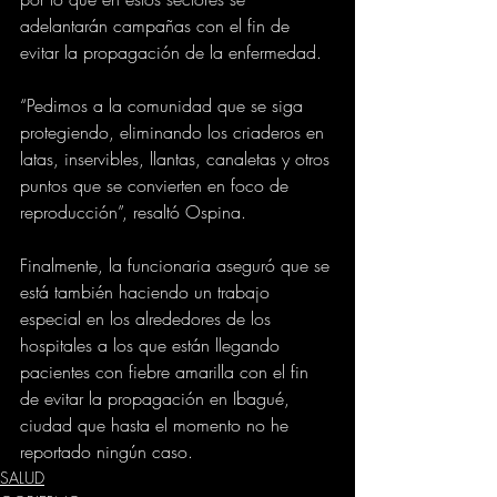
adelantarán campañas con el fin de 
evitar la propagación de la enfermedad.
“Pedimos a la comunidad que se siga 
protegiendo, eliminando los criaderos en 
latas, inservibles, llantas, canaletas y otros 
puntos que se convierten en foco de 
reproducción”, resaltó Ospina.
Finalmente, la funcionaria aseguró que se 
está también haciendo un trabajo 
especial en los alrededores de los 
hospitales a los que están llegando 
pacientes con fiebre amarilla con el fin 
de evitar la propagación en Ibagué, 
ciudad que hasta el momento no he 
reportado ningún caso.
SALUD