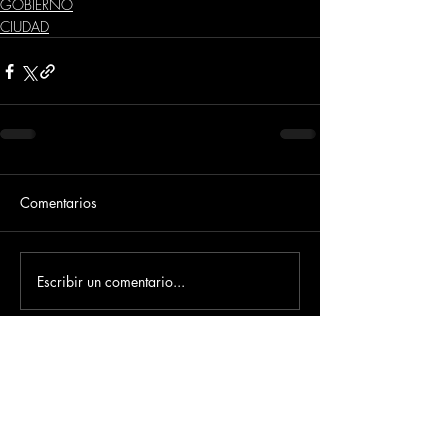
GOBIERNO
CIUDAD
Comentarios
Escribir un comentario...
Dirección
​Carrera 3 # 12 - 36
C.C. Pasaje Real Piso 8