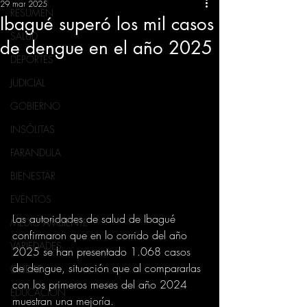
29 mar 2025
RESUMEN
Ibagué superó los mil casos
SALUD
de dengue en el año 2025
DEPORTES
JUDICIAL
GOBIERNO
INSÓLITAS
FARANDULA
BIENESTAR
EVENTOS
Las autoridades de salud de Ibagué 
MEDIO AMBIENTE
confirmaron que en lo corrido del año 
VARIEDADES
2025 se han presentado 1.068 casos 
de dengue, situación que al compararlas 
CIUDAD
con los primeros meses del año 2024 
EDUCACION
muestran una mejoría.