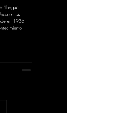
có “Ibagué 
Unesco nos 
 sede en 1936 
ntecimiento 