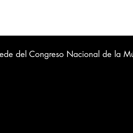
ORTES
JUDICIAL
GOBIERNO
INSÓLITAS
MEDIO AMBIENTE
VARIEDADES
CIUDAD
sede del Congreso Nacional de la M
GIA
INTERNACIONAL
TURISMO