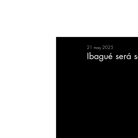
RESUMEN
SALUD
DEP
21 may 2025
BIENESTAR
EVENTOS
Ibagué será 
EMPRESAS
TECNOLO