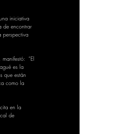
na iniciativa 
a de encontrar 
a perspectiva 
 manifestó:  “El 
agué es la 
s que están 
ica como la 
ita en la 
ical de 