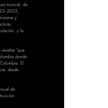
za musical, de 
2025–2035, 
nizarse y 
cticas, 
culación, y la 
resaltar “que 
Colombia donde 
 Colombia. El 
cer, desde 
nsual de 
trucción 