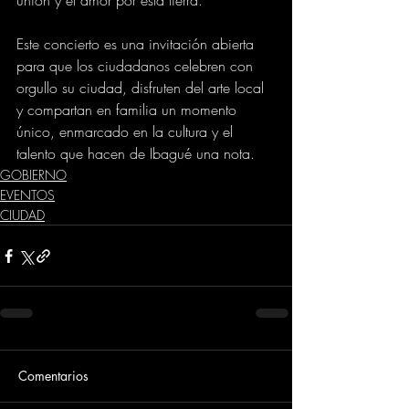
unión y el amor por esta tierra.
Este concierto es una invitación abierta 
para que los ciudadanos celebren con 
orgullo su ciudad, disfruten del arte local 
y compartan en familia un momento 
único, enmarcado en la cultura y el 
talento que hacen de Ibagué una nota.
GOBIERNO
EVENTOS
CIUDAD
Comentarios