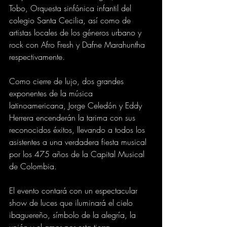
Tobo, Orquesta sinfónica infantil del 
colegio Santa Cecilia, así como de 
artistas locales de los géneros urbano y 
rock con Afro Fresh y Dafne Marahuntha 
respectivamente. 
Como cierre de lujo, dos grandes 
exponentes de la música 
latinoamericana, Jorge Celedón y Eddy 
Herrera encenderán la tarima con sus 
reconocidos éxitos, llevando a todos los 
asistentes a una verdadera fiesta musical 
por los 475 años de la Capital Musical 
de Colombia.
El evento contará con un espectacular 
show de luces que iluminará el cielo 
ibaguereño, símbolo de la alegría, la 