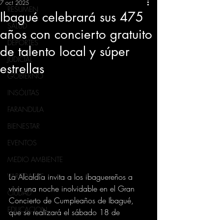
7 oct 2025
RESUMEN
Ibagué celebrará sus 475
SALUD
años con concierto gratuito
DEPORTES
de talento local y súper
JUDICIAL
estrellas
GOBIERNO
INSÓLITAS
FARANDULA
BIENESTAR
EVENTOS
MEDIO AMBIENTE
VARIEDADES
La Alcaldía invita a los ibaguereños a 
vivir una noche inolvidable en el Gran 
CIUDAD
Concierto de Cumpleaños de Ibagué, 
EDUCACION
que se realizará el sábado 18 de 