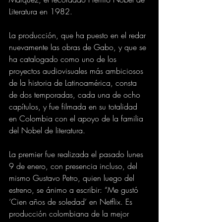
Literatura en 1982.
La producción, que ha puesto en el redar 
nuevamente las obras de Gabo, y que se 
ha catalogado como uno de los 
proyectos audiovisuales más ambiciosos 
de la historia de Latinoamérica, consta 
de dos temporadas, cada una de ocho 
capítulos, y fue filmada en su totalidad 
en Colombia con el apoyo de la familia 
del Nobel de literatura.
La premier fue realizada el pasado lunes 
9 de enero, con presencia incluso, del 
mismo Gustavo Petro, quien luego del 
estreno, se ánimo a escribir: “Me gustó 
‘Cien años de soledad’ en Netflix. Es 
producción colombiana de la mejor 