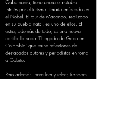
Gabomanía, tiene ahora el notable 
interés por el turismo literario enfocado en 
el Nobel. El tour de Macondo, realizado 
en su pueblo natal, es uno de ellos. El 
extra, además de todo, es una nueva 
cartilla llamada ‘El legado de Gabo en 
Colombia’ que reúne reflexiones de 
destacados autores y periodistas en torno 
a Gabito.
Pero además, para leer y releer, Random 
House acaba de lanzar una nueva 
edición 500 páginas de Cien años de 
Soledad, fiel a la original, con una 
nueva portada donde las mariposas 
amarillas son protagonistas. Y existe una 
edición ilustrada por la artista visual 
chilena, Luisa Rivera.
elpais.com.co