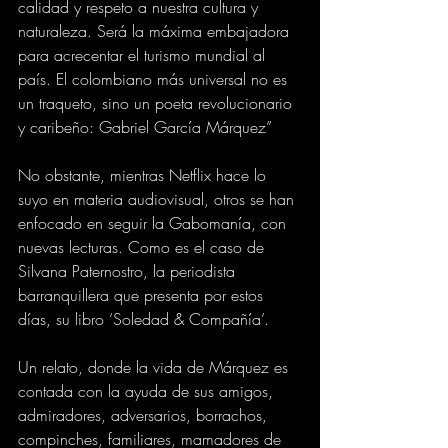
calidad y respeto a nuestra cultura y 
naturaleza. Será la máxima embajadora 
para acrecentar el turismo mundial al 
país. El colombiano más universal no es 
un traqueto, sino un poeta revolucionario 
y caribeño: Gabriel García Márquez”
No obstante, mientras Netflix hace lo 
suyo en materia audiovisual, otros se han 
enfocado en seguir la Gabomanía, con 
nuevas lecturas. Como es el caso de 
Silvana Paternostro, la periodista 
barranquillera que presenta por estos 
días, su libro ‘Soledad & Compañía’.
Un relato, donde la vida de Márquez es 
contada con la ayuda de sus amigos, 
admiradores, adversarios, borrachos, 
compinches, familiares, mamadores de 