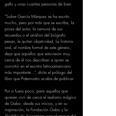
gallo y unas cuantas personas de bien.
“Sobre García Márquez se ha escrito 
mucho, pero por más que se escriba, la 
prosa del autor, la censura de sus 
recuerdos o el análisis del biógrafo 
pesan, le quitan objetividad. La historia 
oral, el nombre formal de este género, 
deja que aquellos que estuvieron muy 
cerca de él nos describan a quien se 
convirtió en el escritor latinoamericano 
más importante...”, dicta el prólogo del 
libro que Paternostro acaba de publicar.
Por si fuera poco, para aquellos que 
quieren vivir de cerca el realismo mágico 
de Gabo, desde sus inicios, y en su 
inspiración; la Fundación Gabo y la 
Alcaldía de Aracataca, con el apoyo del 