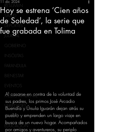
11 dic 2024
RESUMEN
Hoy se estrena ‘Cien años
SALUD
de Soledad’, la serie que
DEPORTES
fue grabada en Tolima
JUDICIAL
GOBIERNO
INSÓLITAS
FARANDULA
BIENESTAR
EVENTOS
Al casarse en contra de la voluntad de 
MEDIO AMBIENTE
sus padres, los primos José Arcadio 
VARIEDADES
Buendía y Úrsula Iguarán dejan atrás su 
pueblo y emprenden un largo viaje en 
CIUDAD
busca de un nuevo hogar. Acompañados 
EDUCACION
por amigos y aventureros, su periplo 