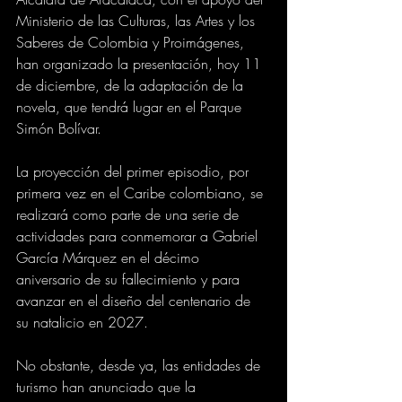
Ministerio de las Culturas, las Artes y los 
Saberes de Colombia y Proimágenes, 
han organizado la presentación, hoy 11 
de diciembre, de la adaptación de la 
novela, que tendrá lugar en el Parque 
Simón Bolívar.
La proyección del primer episodio, por 
primera vez en el Caribe colombiano, se 
realizará como parte de una serie de 
actividades para conmemorar a Gabriel 
García Márquez en el décimo 
aniversario de su fallecimiento y para 
avanzar en el diseño del centenario de 
su natalicio en 2027.
No obstante, desde ya, las entidades de 
turismo han anunciado que la 