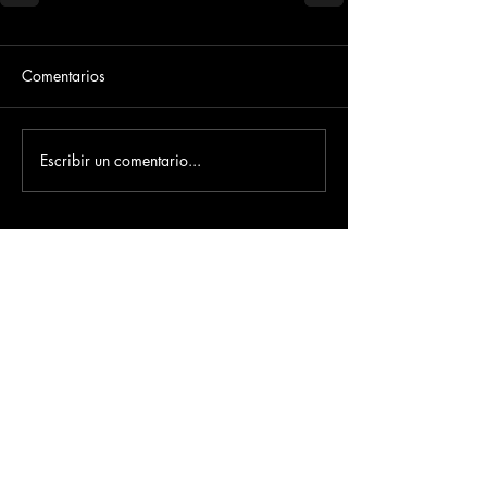
Comentarios
Escribir un comentario...
Dirección
​Carrera 3 # 12 - 36
C.C. Pasaje Real Piso 8
Ibague, Tolima