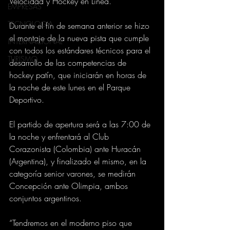
Velocidad y Hockey en Línea.
EMPRESAS
TECNOLOGIA
Durante el fin de semana anterior se hizo 
el montaje de la nueva pista que cumple 
INTERNACIONAL
con todos los estándares técnicos para el 
TURISMO
desarrollo de las competencias de 
hockey patín, que iniciarán en horas de 
la noche de este lunes en el Parque 
Deportivo.
El partido de apertura será a las 7:00 de 
la noche y enfrentará al Club 
Corazonista (Colombia) ante Huracán 
(Argentina), y finalizado el mismo, en la 
categoría senior varones, se medirán 
Concepción ante Olimpia, ambos 
conjuntos argentinos. 
“Tendremos en el moderno piso que 