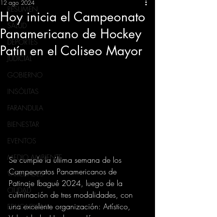
12 ago 2024
RESUMEN
Hoy inicia el Campeonato
SALUD
Panamericano de Hockey
DEPORTES
Patín en el Coliseo Mayor
JUDICIAL
GOBIERNO
INSÓLITAS
FARANDULA
BIENESTAR
EVENTOS
MEDIO AMBIENTE
Se cumple la última semana de los 
Campeonatos Panamericanos de 
VARIEDADES
Patinaje Ibagué 2024, luego de la 
CIUDAD
culminación de tres modalidades, con 
una excelente organización: Artístico, 
EDUCACION