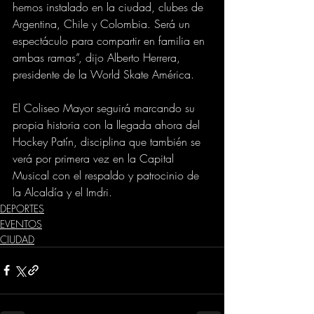
hemos instalado en la ciudad, clubes de 
Argentina, Chile y Colombia. Será un 
espectáculo para compartir en familia en 
ambas ramas”, dijo Alberto Herrera, 
presidente de la World Skate América. 
El Coliseo Mayor seguirá marcando su 
propia historia con la llegada ahora del 
Hockey Patín, disciplina que también se 
verá por primera vez en la Capital 
Musical con el respaldo y patrocinio de 
la Alcaldía y el Imdri.
DEPORTES
EVENTOS
CIUDAD