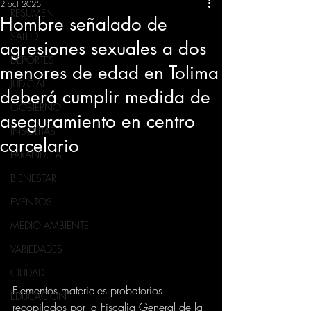
2 oct 2025
RESUMEN
Hombre señalado de
SALUD
agresiones sexuales a dos
DEPORTES
menores de edad en Tolima
JUDICIAL
deberá cumplir medida de
GOBIERNO
aseguramiento en centro
INSÓLITAS
carcelario
FARANDULA
BIENESTAR
EVENTOS
MEDIO AMBIENTE
VARIEDADES
CIUDAD
Elementos materiales probatorios 
EDUCACION
recopilados por la Fiscalía General de la 