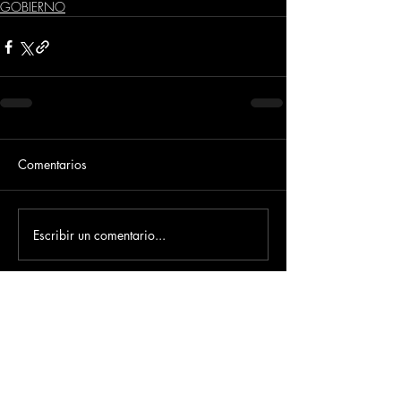
GOBIERNO
Comentarios
Escribir un comentario...
Dirección
​Carrera 3 # 12 - 36
C.C. Pasaje Real Piso 8
Ibague, Tolima