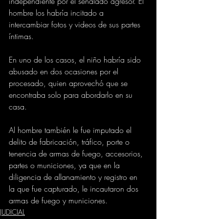
independiente por el señalado agresor. El 
hombre los habría incitado a 
intercambiar fotos y videos de sus partes 
íntimas.
En uno de los casos, el niño habría sido 
abusado en dos ocasiones por el 
procesado, quien aprovechó que se 
encontraba solo para abordarlo en su 
casa.
Al hombre también le fue imputado el 
delito de fabricación, tráfico, porte o 
tenencia de armas de fuego, accesorios, 
partes o municiones, ya que en la 
diligencia de allanamiento y registro en 
la que fue capturado, le incautaron dos 
armas de fuego y municiones.
JUDICIAL