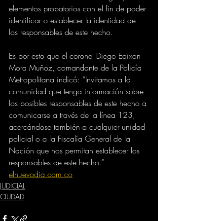
elementos probatorios con el fin de poder 
identificar o establecer la identidad de 
los responsables de este hecho.
Es por esto que el coronel Diego Edixon 
Mora Muñoz, comandante de la Policía 
Metropolitana indicó: “Invitamos a la 
comunidad que tenga información sobre 
los posibles responsables de este hecho a 
comunicarse a través de la línea 123, 
acercándose también a cualquier unidad 
policial o a la Fiscalía General de la 
Nación que nos permitan establecer los 
responsables de este hecho.”
elnuevodia.com.co
JUDICIAL
CIUDAD