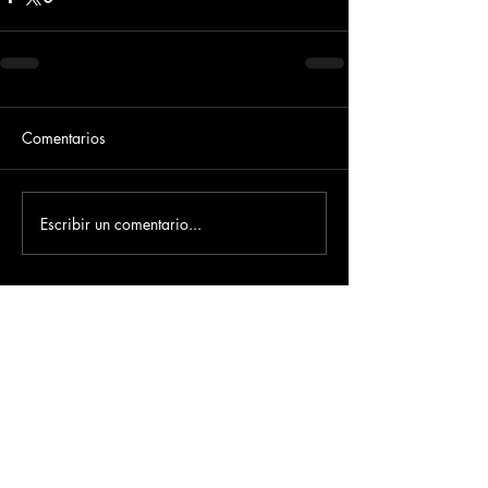
Comentarios
Escribir un comentario...
Dirección
​Carrera 3 # 12 - 36
C.C. Pasaje Real Piso 8
Ibague, Tolima