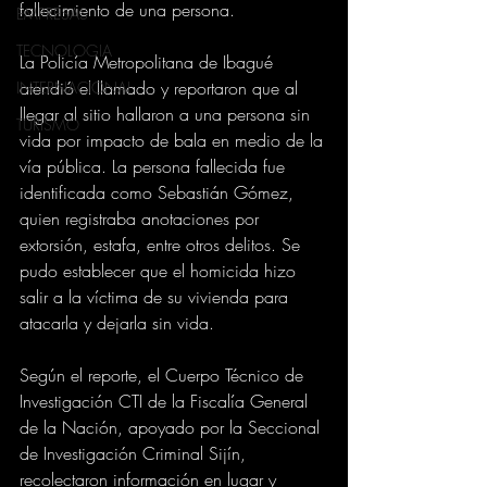
fallecimiento de una persona.
EMPRESAS
TECNOLOGIA
La Policía Metropolitana de Ibagué 
atendió el llamado y reportaron que al 
INTERNACIONAL
llegar al sitio hallaron a una persona sin 
TURISMO
vida por impacto de bala en medio de la 
vía pública. La persona fallecida fue 
identificada como Sebastián Gómez, 
quien registraba anotaciones por 
extorsión, estafa, entre otros delitos. Se 
pudo establecer que el homicida hizo 
salir a la víctima de su vivienda para 
atacarla y dejarla sin vida. 
Según el reporte, el Cuerpo Técnico de 
Investigación CTI de la Fiscalía General 
de la Nación, apoyado por la Seccional 
de Investigación Criminal Sijín, 
recolectaron información en lugar y 