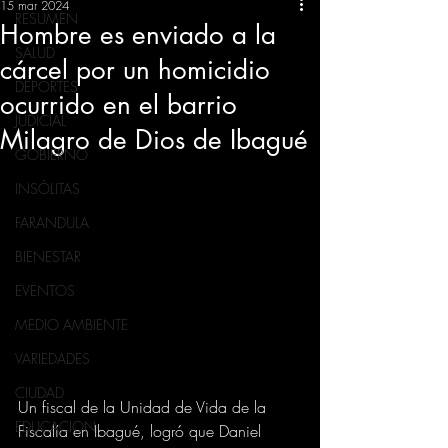
15 mar 2024
RESUMEN
Hombre es enviado a la
SALUD
cárcel por un homicidio
DEPORTES
ocurrido en el barrio
JUDICIAL
Milagro de Dios de Ibagué
GOBIERNO
INSÓLITAS
FARANDULA
BIENESTAR
EVENTOS
MEDIO AMBIENTE
VARIEDADES
CIUDAD
Un fiscal de la Unidad de Vida de la 
EDUCACION
Fiscalía en Ibagué, logró que Daniel 