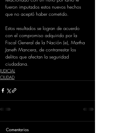
fueron imputados estos nuevos hechos 
que no aceptó haber cometido.
Estos resultados se logran de acuerdo 
con el compromiso adquirido por la 
Fiscal General de la Nación (e), Martha 
Janeth Mancera, de contrarrestar los 
delitos que afectan la seguridad 
ciudadana.
JUDICIAL
CIUDAD
Comentarios