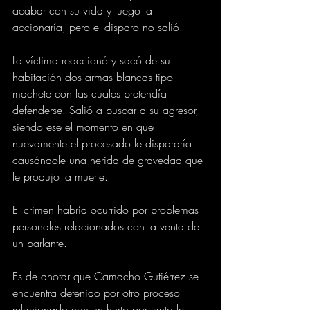
acabar con su vida y luego la 
accionaría, pero el disparo no salió.
La víctima reaccionó y sacó de su 
habitación dos armas blancas tipo 
machete con las cuales pretendía 
defenderse. Salió a buscar a su agresor, 
siendo ese el momento en que 
nuevamente el procesado le dispararía 
causándole una herida de gravedad que 
le produjo la muerte.
El crimen habría ocurrido por problemas 
personales relacionados con la venta de 
un parlante.
Es de anotar que Camacho Gutiérrez se 
encuentra detenido por otro proceso 
relacionado con un hurto por tanto le 