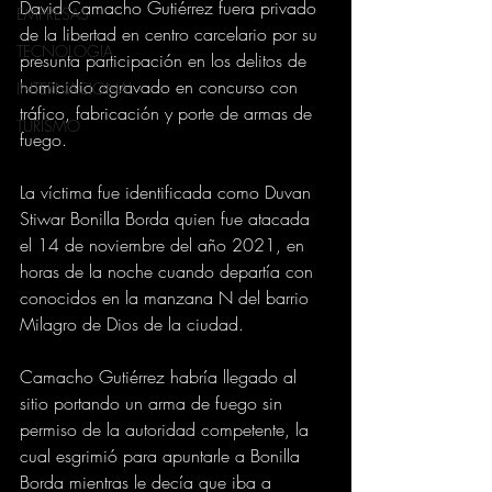
David Camacho Gutiérrez fuera privado 
EMPRESAS
de la libertad en centro carcelario por su 
TECNOLOGIA
presunta participación en los delitos de 
homicidio agravado en concurso con 
INTERNACIONAL
tráfico, fabricación y porte de armas de 
TURISMO
fuego.
La víctima fue identificada como Duvan 
Stiwar Bonilla Borda quien fue atacada 
el 14 de noviembre del año 2021, en 
horas de la noche cuando departía con 
conocidos en la manzana N del barrio 
Milagro de Dios de la ciudad.
Camacho Gutiérrez habría llegado al 
sitio portando un arma de fuego sin 
permiso de la autoridad competente, la 
cual esgrimió para apuntarle a Bonilla 
Borda mientras le decía que iba a 