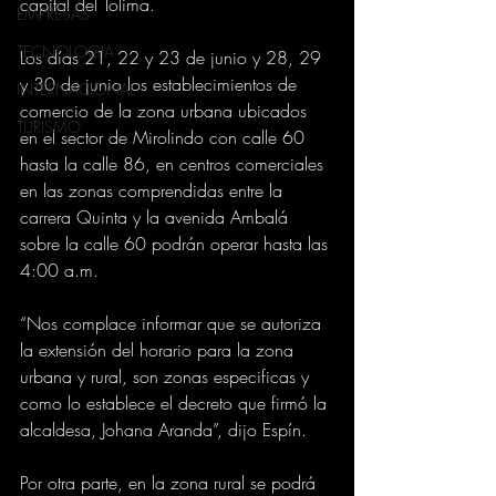
capital del Tolima.
EMPRESAS
TECNOLOGIA
Los días 21, 22 y 23 de junio y 28, 29 
y 30 de junio los establecimientos de 
INTERNACIONAL
comercio de la zona urbana ubicados 
TURISMO
en el sector de Mirolindo con calle 60 
hasta la calle 86, en centros comerciales 
en las zonas comprendidas entre la 
carrera Quinta y la avenida Ambalá 
sobre la calle 60 podrán operar hasta las 
4:00 a.m.
“Nos complace informar que se autoriza 
la extensión del horario para la zona 
urbana y rural, son zonas especificas y 
como lo establece el decreto que firmó la 
alcaldesa, Johana Aranda”, dijo Espín.
Por otra parte, en la zona rural se podrá 