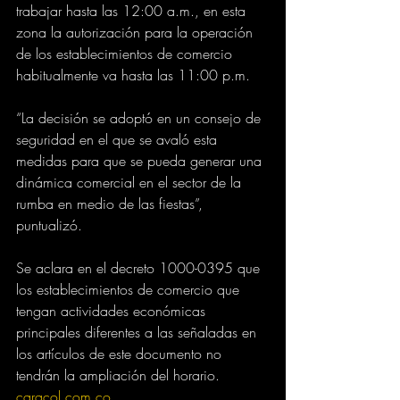
trabajar hasta las 12:00 a.m., en esta 
zona la autorización para la operación 
de los establecimientos de comercio 
habitualmente va hasta las 11:00 p.m.
“La decisión se adoptó en un consejo de 
seguridad en el que se avaló esta 
medidas para que se pueda generar una 
dinámica comercial en el sector de la 
rumba en medio de las fiestas”, 
puntualizó.
Se aclara en el decreto 1000-0395 que 
los establecimientos de comercio que 
tengan actividades económicas 
principales diferentes a las señaladas en 
los artículos de este documento no 
tendrán la ampliación del horario.
caracol.com.co