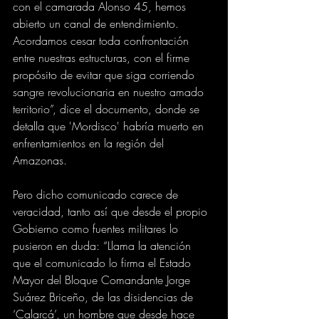
con el camarada Alonso 45, hemos 
abierto un canal de entendimiento. 
Acordamos cesar toda confrontación 
entre nuestras estructuras, con el firme 
propósito de evitar que siga corriendo 
sangre revolucionaria en nuestro amado 
territorio”, dice el documento, donde se 
detalla que 'Mordisco' habría muerto en 
enfrentamientos en la región del 
Amazonas. 
Pero dicho comunicado carece de 
veracidad, tanto así que desde el propio 
Gobierno como fuentes militares lo 
pusieron en duda: “Llama la atención 
que el comunicado lo firma el Estado 
Mayor del Bloque Comandante Jorge 
Suárez Briceño, de las disidencias de 
‘Calarcá’, un hombre que desde hace 