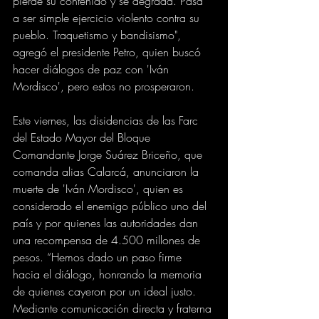
pierde su contenido y se degrada. Pasa 
a ser simple ejercicio violento contra su 
pueblo. Traquetismo y bandisismo", 
agregó el presidente Petro, quien buscó 
hacer diálogos de paz con 'Iván 
Mordisco', pero estos no prosperaron.
Este viernes, las disidencias de las Farc 
del Estado Mayor del Bloque 
Comandante Jorge Suárez Briceño, que 
comanda alias Calarcá, anunciaron la 
muerte de 'Iván Mordisco', quien es 
considerado el enemigo público uno del 
país y por quienes las autoridades dan 
una recompensa de 4.500 millones de 
pesos. “Hemos dado un paso firme 
hacia el diálogo, honrando la memoria 
de quienes cayeron por un ideal justo. 
Mediante comunicación directa y fraterna 