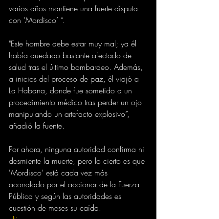
varios años mantiene una fuerte disputa 
con ‘Mordisco’ ”.
"Este hombre debe estar muy mal; ya él 
había quedado bastante afectado de 
salud tras el último bombardeo. Además, 
a inicios del proceso de paz, él viajó a 
La Habana, donde fue sometido a un 
procedimiento médico tras perder un ojo 
manipulando un artefacto explosivo”, 
añadió la fuente. 
Por ahora, ninguna autoridad confirma ni 
desmiente la muerte, pero lo cierto es que 
'Mordisco' está cada vez más 
acorralado por el accionar de la Fuerza 
Pública y según las autoridades es 
cuestión de meses su caída.