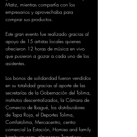
Matiz, mientras compartía con los 
empresarios y aprovechaba para 
comprar sus productos. 
Este gran evento fue realizado gracias al 
apoyo de 15 artistas locales quienes 
ofrecieron 12 horas de música en vivo 
que pusieron a gozar a cada uno de los 
asistentes.
Los bonos de solidaridad fueron vendidos 
en su totalidad gracias al aporte de las 
secretarías de la Gobernaciòn del Tolima, 
institutos descentralizados, la Cámara de 
Comercio de Ibagué, los distribuidores 
de Tapa Roja, el Deportes Tolima, 
Comfatolima, Mercacentro, centro 
comercial La Estación, Homies and family 
hamburguesas, almacenes Tomaticos, 