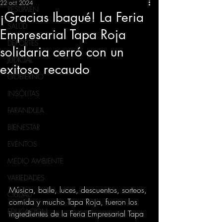
22 oct 2024
RESUMEN
¡Gracias Ibagué! La Feria
SALUD
Empresarial Tapa Roja
DEPORTES
solidaria cerró con un
JUDICIAL
exitoso recaudo
GOBIERNO
INSÓLITAS
FARANDULA
BIENESTAR
EVENTOS
MEDIO AMBIENTE
VARIEDADES
Música, baile, luces, descuentos, sorteos, 
CIUDAD
comida y mucho Tapa Roja, fueron los 
EDUCACION
ingredientes de la Feria Empresarial Tapa 