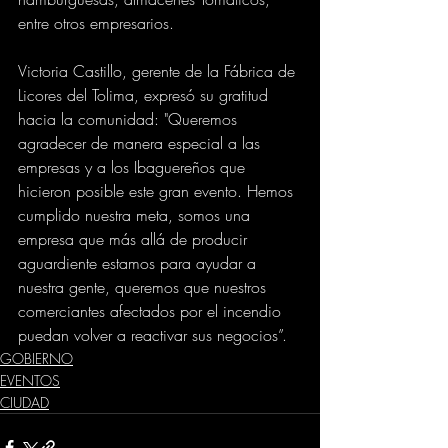
entre otros empresarios. 
Victoria Castillo, gerente de la Fábrica de 
Licores del Tolima, expresó su gratitud 
hacia la comunidad: "Queremos 
agradecer de manera especial a las 
empresas y a los Ibaguereños que 
hicieron posible este gran evento. Hemos 
cumplido nuestra meta, somos una 
empresa que más allá de producir 
aguardiente estamos para ayudar a 
nuestra gente, queremos que nuestros 
comerciantes afectados por el incendio 
puedan volver a reactivar sus negocios”.
GOBIERNO
EVENTOS
CIUDAD