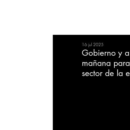
RESUMEN
SALUD
DEP
16 jul 2025
BIENESTAR
EVENTOS
Gobierno y a
mañana para e
EMPRESAS
TECNOLO
sector de la