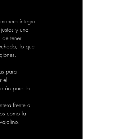
manera íntegra 
justos y una 
 de tener 
echada, lo que 
giones.
as para 
r el 
carán para la 
tera frente a 
ntos como la 
vajalino.