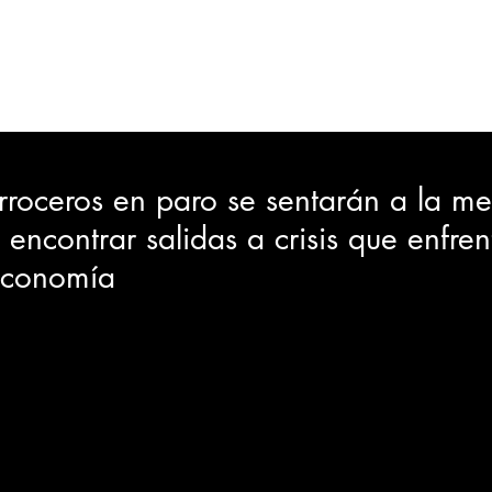
ORTES
JUDICIAL
GOBIERNO
INSÓLITAS
MEDIO AMBIENTE
VARIEDADES
CIUDAD
rroceros en paro se sentarán a la m
ncontrar salidas a crisis que enfren
GIA
INTERNACIONAL
TURISMO
 economía