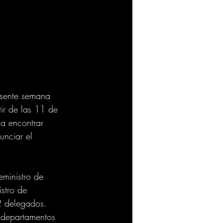
esente semana 
tir de las 11 de 
 a encontrar 
unciar el 
eministro de 
istro de 
2 delegados. 
s departamentos 