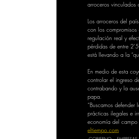
arroceros vinculados 
Los arroceros del pa
con los compromisos 
regulación real y efe
pérdidas de entre 2’
está llevando a la “q
En medio de esta coy
controlar el ingreso d
contrabando y la ause
papa.
“Buscamos defender la
prácticas ilegales e i
economía del campo co
eltiempo.com
GOBIERNO
EMPRESAS