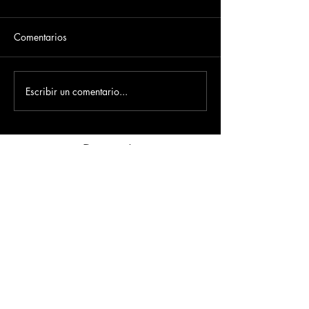
Comentarios
Escribir un comentario...
Dirección
​Carrera 3 # 12 - 36
C.C. Pasaje Real Piso 8
Ibague, Tolima