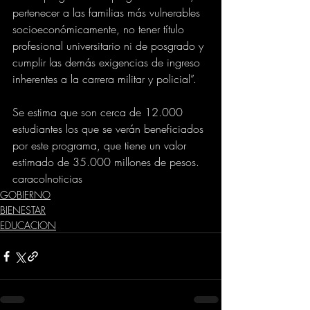
pertenecer a las familias más vulnerables 
socioeconómicamente, no tener título 
profesional universitario ni de posgrado y 
cumplir las demás exigencias de ingreso 
inherentes a la carrera militar y policial”.
Se estima que son cerca de 12.000 
estudiantes los que se verán beneficiados 
por este programa, que tiene un valor 
estimado de 35.000 millones de pesos.
caracolnoticias
GOBIERNO
BIENESTAR
EDUCACION