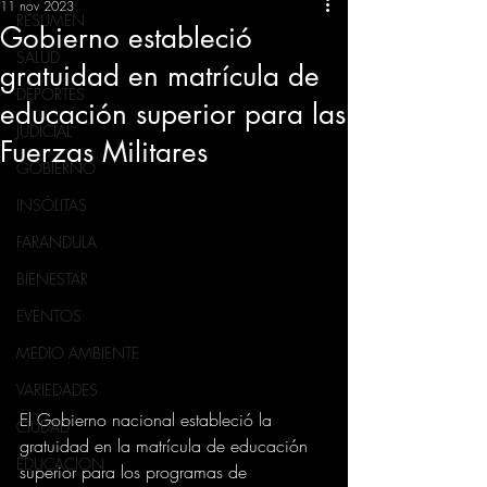
11 nov 2023
RESUMEN
Gobierno estableció
SALUD
gratuidad en matrícula de
DEPORTES
educación superior para las
JUDICIAL
Fuerzas Militares
GOBIERNO
INSÓLITAS
FARANDULA
BIENESTAR
EVENTOS
MEDIO AMBIENTE
VARIEDADES
El Gobierno nacional estableció la 
CIUDAD
gratuidad en la matrícula de educación 
EDUCACION
superior para los programas de 