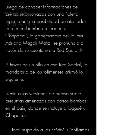
EMPRESAS
Luego de conocer informaciones de 
prensa relacionadas con una “alerta 
TECNOLOGIA
urgente ante la posibilidad de atentados 
INTERNACIONAL
con carro bomba en Ibague y 
TURISMO
Chaparral”, la gobernadora del Tolima , 
Adriana Magali Matiz, se pronunció a 
través de su cuenta en la Red Social X.
A través de un hilo en esa Red Social, la 
mandataria de los tolimenses afirmó lo 
siguiente:
Frente a las versiones de prensa sobre 
presuntas amenazas con carros bombas 
en el país, donde se incluye a Ibagué y 
Chaparral. 
1. Total respaldo a las FFMM. Confiamos 