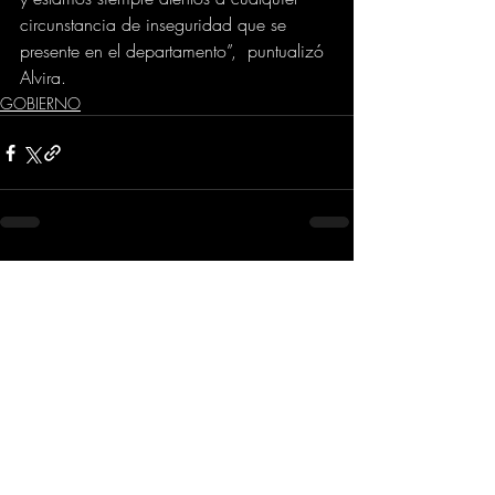
circunstancia de inseguridad que se 
presente en el departamento”,  puntualizó 
Alvira.
GOBIERNO
Comentarios
Escribir un comentario...
Dirección