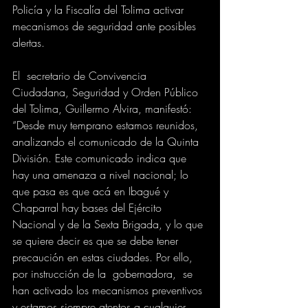
Policía y la Fiscalía del Tolima activar 
mecanismos de seguridad ante posibles 
alertas.
El  secretario de Convivencia 
Ciudadana, Seguridad y Orden Público 
del Tolima, Guillermo Alvira, manifestó: 
“Desde muy temprano estamos reunidos, 
analizando el comunicado de la Quinta 
División. Este comunicado indica que 
hay una amenaza a nivel nacional; lo 
que pasa es que acá en Ibagué y 
Chaparral hay bases del Ejército 
Nacional y de la Sexta Brigada, y lo que 
se quiere decir es que se debe tener 
precaución en estas ciudades. Por ello, 
por instrucción de la  gobernadora,  se 
han activado los mecanismos preventivos 
y estamos siempre atentos a cualquier 