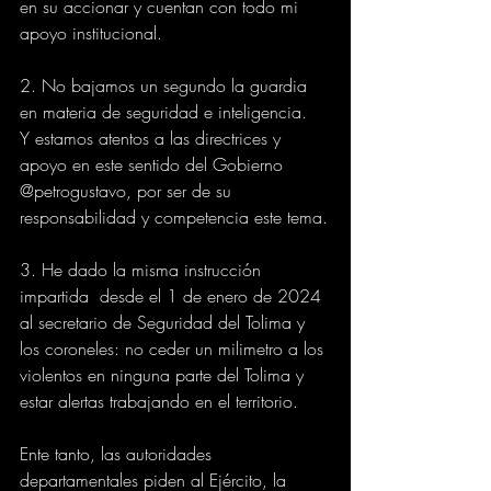
en su accionar y cuentan con todo mi 
apoyo institucional.
2. No bajamos un segundo la guardia 
en materia de seguridad e inteligencia.  
Y estamos atentos a las directrices y 
apoyo en este sentido del Gobierno 
@petrogustavo, por ser de su 
responsabilidad y competencia este tema.
3. He dado la misma instrucción 
impartida  desde el 1 de enero de 2024 
al secretario de Seguridad del Tolima y 
los coroneles: no ceder un milimetro a los 
violentos en ninguna parte del Tolima y 
estar alertas trabajando en el territorio.
Ente tanto, las autoridades 
departamentales piden al Ejército, la 