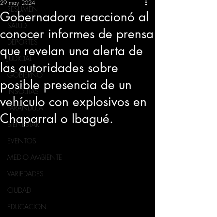
29 may 2024
RESUMEN
Gobernadora reaccionó al
SALUD
conocer informes de prensa
DEPORTES
que revelan una alerta de
JUDICIAL
las autoridades sobre
GOBIERNO
posible presencia de un
INSÓLITAS
vehículo con explosivos en
FARANDULA
Chaparral o Ibagué.
BIENESTAR
EVENTOS
MEDIO AMBIENTE
VARIEDADES
CIUDAD
EDUCACION