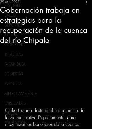
29 ene 2025
RESUMEN
Gobernación trabaja en
SALUD
estrategias para la
DEPORTES
recuperación de la cuenca
JUDICIAL
del río Chipalo
GOBIERNO
INSÓLITAS
FARANDULA
BIENESTAR
EVENTOS
MEDIO AMBIENTE
VARIEDADES
Ericka Lozano destacó el compromiso de 
CIUDAD
la Administrativa Departamental para 
EDUCACION
maximizar los beneficios de la cuenca 