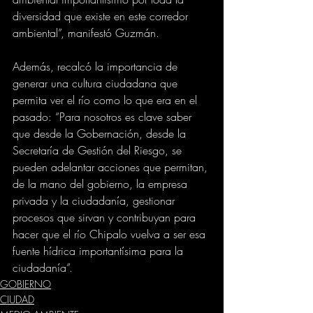
diversidad que existe en este corredor 
ambiental”, manifestó Guzmán.
Además, recalcó la importancia de 
generar una cultura ciudadana que 
permita ver el río como lo que era en el 
pasado: “Para nosotros es clave saber 
que desde la Gobernación, desde la 
Secretaría de Gestión del Riesgo, se 
pueden adelantar acciones que permitan, 
de la mano del gobierno, la empresa 
privada y la ciudadanía, gestionar 
procesos que sirvan y contribuyan para 
hacer que el río Chipalo vuelva a ser esa 
fuente hídrica importantísima para la 
ciudadanía”.
GOBIERNO
CIUDAD