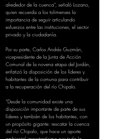
alrededor de la cuenca”, señaló Lozano, 
quien recuerda a los tolimenses la 
importancia de seguir articulando 
esfuerzos entre las instituciones, el sector 
privado y la ciudadanía.
Por su parte, Carlos Andrés Guzmán, 
vicepresidente de la Junta de Acción 
Comunal de la novena etapa del Jordán, 
enfatizó la disposición de los líderes y 
habitantes de la comuna para contribuir 
a la recuperación del río Chipalo. 
“Desde la comunidad existe una 
disposición importante de parte de sus 
líderes y también de los habitantes, con 
un propósito gigante: rescatar la cuenca 
del río Chipalo, que hace un aporte 
ambiental importantísimo por toda la 