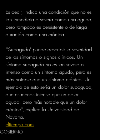
Es decir, indica una condición que no es 
tan inmediata o severa como una aguda, 
pero tampoco es persistente o de larga 
duración como una crónica.
"'Subagudo' puede describir la severidad 
de los síntomas o signos clínicos. Un 
síntoma subagudo no es tan severo o 
intenso como un síntoma agudo, pero es 
más notable que un síntoma crónico. Un 
ejemplo de esto sería un dolor subagudo, 
que es menos intenso que un dolor 
agudo, pero más notable que un dolor 
crónico", explica la Universidad de 
Navarra.
eltiempo.com
GOBIERNO