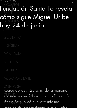
24 jun 2025
RESUMEN
Fundación Santa Fe revela
SALUD
cómo sigue Miguel Uribe
DEPORTES
hoy 24 de junio
JUDICIAL
GOBIERNO
INSÓLITAS
FARANDULA
BIENESTAR
EVENTOS
MEDIO AMBIENTE
VARIEDADES
Cerca de las 7:25 a.m. de la mañana 
CIUDAD
de este martes 24 de junio, la Fundación 
Santa Fe publicó el nuevo informe 
EDUCACION
médico del precandidato Miguel Uribe 