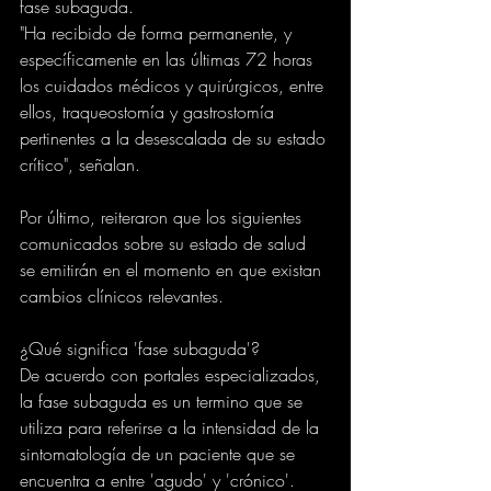
fase subaguda.
"Ha recibido de forma permanente, y 
específicamente en las últimas 72 horas 
los cuidados médicos y quirúrgicos, entre 
ellos, traqueostomía y gastrostomía 
pertinentes a la desescalada de su estado 
crítico", señalan.
Por último, reiteraron que los siguientes 
comunicados sobre su estado de salud 
se emitirán en el momento en que existan 
cambios clínicos relevantes.
¿Qué significa 'fase subaguda'?
De acuerdo con portales especializados, 
la fase subaguda es un termino que se 
utiliza para referirse a la intensidad de la 
sintomatología de un paciente que se 
encuentra a entre 'agudo' y 'crónico'.