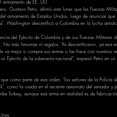
el armamento de EE. UU.
ano, Gustavo Petro, afirmó este lunes que las Fuerzas Milita
del armamento de Estados Unidos, luego de anunciar que 
ca", Washington descertificó a Colombia en la lucha antidr
ncia del Ejército de Colombia y de sus Fuerzas Militares 
. No más limosnas ni regalos. Ya descertificaron, ya esa es
le va mejor si compra sus armas o las hace con nuestros re
 un Ejército de la soberanía nacional", expresó Petro en un
que como parte de esa orden, "los señores de la Policía d
k", como la usada en el reciente asesinato del senador y 
ribe Turbay, aunque esa arma en realidad es de fabricació
IONAL