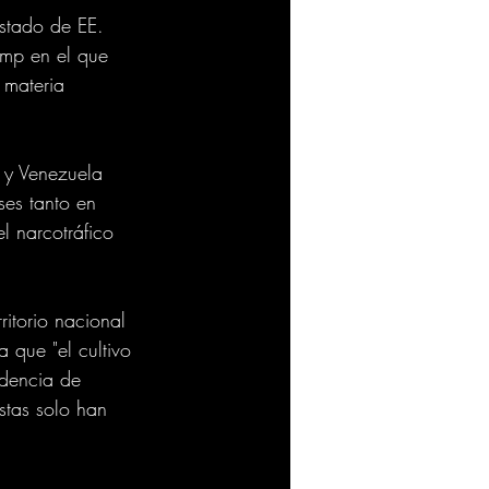
stado de EE. 
ump en el que 
 materia 
 y Venezuela 
es tanto en 
l narcotráfico 
ritorio nacional 
 que "el cultivo 
idencia de 
stas solo han 