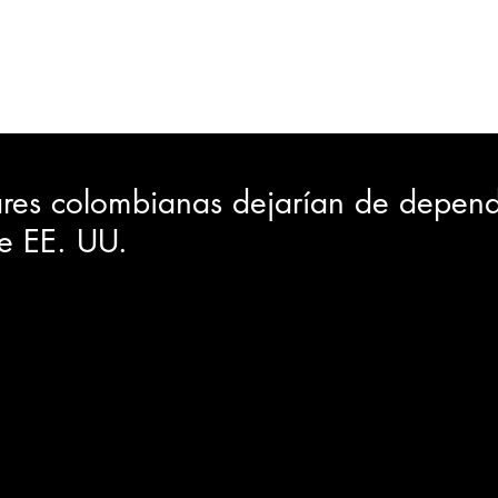
ORTES
JUDICIAL
GOBIERNO
INSÓLITAS
MEDIO AMBIENTE
VARIEDADES
CIUDAD
ares colombianas dejarían de depend
e EE. UU.
GIA
INTERNACIONAL
TURISMO