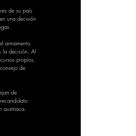
res de su país 
en una decisión 
ogas.
del armamento 
 la decisión. Al 
cursos propios, 
 consejo de 
ejan de 
precandidato 
n austriaca.