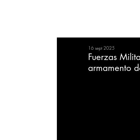
RESUMEN
SALUD
DEP
16 sept 2025
BIENESTAR
EVENTOS
Fuerzas Milit
armamento d
EMPRESAS
TECNOLO