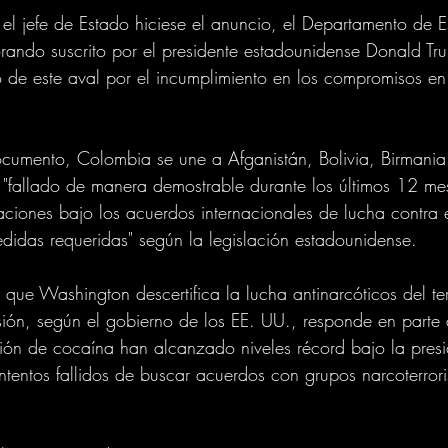
l jefe de Estado hiciese el anuncio, el Departamento de E
ando suscrito por el presidente estadounidense Donald Tr
ro de este aval por el incumplimiento en los compromisos en
cumento, Colombia se une a Afganistán, Bolivia, Birmania
"fallado de manera demostrable durante los últimos 12 mes
aciones bajo los acuerdos internacionales de lucha contra e
idas requeridas" según la legislación estadounidense. 
 que Washington descertifica la lucha antinarcóticos del ter
ón, según el gobierno de los EE. UU., responde en parte a
ión de cocaína han alcanzado niveles récord bajo la pres
intentos fallidos de buscar acuerdos con grupos narcoterrori