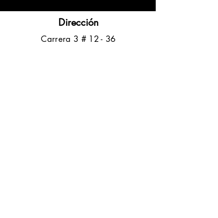
Dirección
​Carrera 3 # 12 - 36
C.C. Pasaje Real Piso 8
Ibague, Tolima