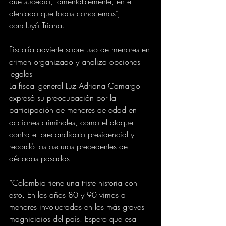
que sucedió, lamentablemente, en el 
atentado que todos conocemos”, 
concluyó Triana.
Fiscalía advierte sobre uso de menores en 
crimen organizado y analiza opciones 
legales
La fiscal general Luz Adriana Camargo 
expresó su preocupación por la 
participación de menores de edad en 
acciones criminales, como el ataque 
contra el precandidato presidencial y 
recordó los oscuros precedentes de 
décadas pasadas.
“Colombia tiene una triste historia con 
esto. En los años 80 y 90 vimos a 
menores involucrados en los más graves 
magnicidios del país. Espero que esa 