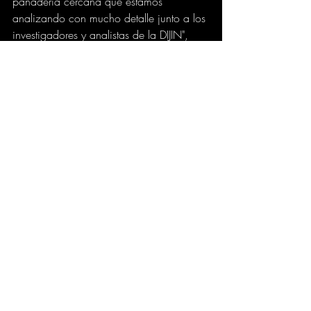
panadería cercana que estamos 
analizando con mucho detalle junto a los 
investigadores y analistas de la DIJIN", 
explicó la fiscal.
Aunque reconoció que aún no se tiene 
un nivel de detalle completo sobre el 
esquema de seguridad del senador o la 
planificación del ataque, la Fiscalía 
avanza en el rastreo de las 
comunicaciones y movimientos del 
sospechoso. "Es una labor que estamos 
realizando con precisión para reconstruir 
los hechos", agregó.
bluradio.com
GOBIERNO
JUDICIAL