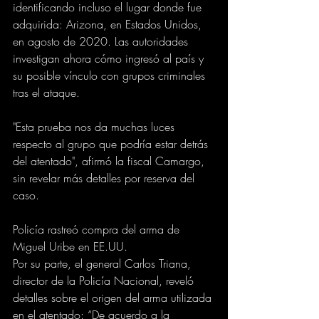
identificando incluso el lugar donde fue 
adquirida: Arizona, en Estados Unidos, 
en agosto de 2020. Las autoridades 
investigan ahora cómo ingresó al país y 
su posible vínculo con grupos criminales 
tras el ataque.
"Esta prueba nos da muchas luces 
respecto al grupo que podría estar detrás 
del atentado", afirmó la fiscal Camargo, 
sin revelar más detalles por reserva del 
caso.
Policía rastreó compra del arma de 
Miguel Uribe en EE.UU.
Por su parte, el general Carlos Triana, 
director de la Policía Nacional, reveló 
detalles sobre el origen del arma utilizada 
en el atentado: “De acuerdo a la 