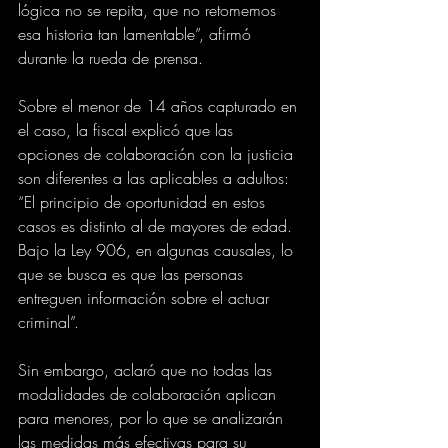
lógica no se repita, que no retomemos 
esa historia tan lamentable”, afirmó 
durante la rueda de prensa.
Sobre el menor de 14 años capturado en 
el caso, la fiscal explicó que las 
opciones de colaboración con la justicia 
son diferentes a las aplicables a adultos: 
“El principio de oportunidad en estos 
casos es distinto al de mayores de edad. 
Bajo la Ley 906, en algunas causales, lo 
que se busca es que las personas 
entreguen información sobre el actuar 
criminal”.
Sin embargo, aclaró que no todas las 
modalidades de colaboración aplican 
para menores, por lo que se analizarán 
las medidas más efectivas para su 