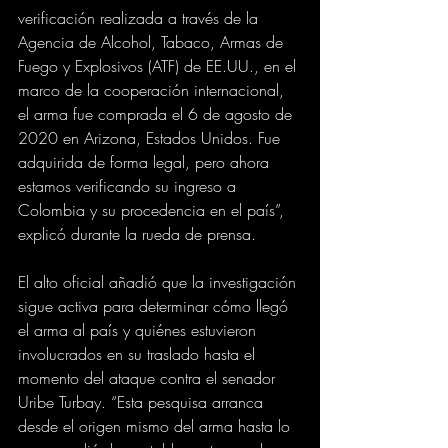
verificación realizada a través de la 
Agencia de Alcohol, Tabaco, Armas de 
Fuego y Explosivos (ATF) de EE.UU., en el 
marco de la cooperación internacional, 
el arma fue comprada el 6 de agosto de 
2020 en Arizona, Estados Unidos. Fue 
adquirida de forma legal, pero ahora 
estamos verificando su ingreso a 
Colombia y su procedencia en el país”, 
explicó durante la rueda de prensa.
El alto oficial añadió que la investigación 
sigue activa para determinar cómo llegó 
el arma al país y quiénes estuvieron 
involucrados en su traslado hasta el 
momento del ataque contra el senador 
Uribe Turbay. “Esta pesquisa arranca 
desde el origen mismo del arma hasta lo 