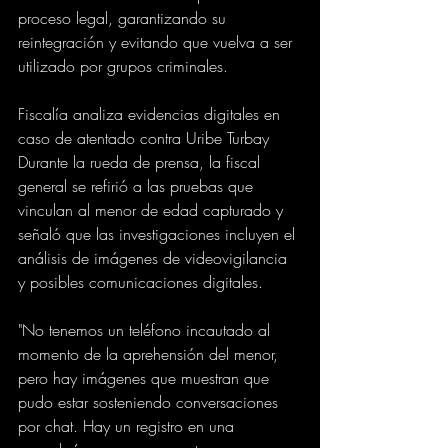
proceso legal, garantizando su 
reintegración y evitando que vuelva a ser 
utilizado por grupos criminales.
Fiscalía analiza evidencias digitales en 
caso de atentado contra Uribe Turbay
Durante la rueda de prensa, la fiscal 
general se refirió a las pruebas que 
vinculan al menor de edad capturado y 
señaló que las investigaciones incluyen el 
análisis de imágenes de videovigilancia 
y posibles comunicaciones digitales.
"No tenemos un teléfono incautado al 
momento de la aprehensión del menor, 
pero hay imágenes que muestran que 
pudo estar sosteniendo conversaciones 
por chat. Hay un registro en una 