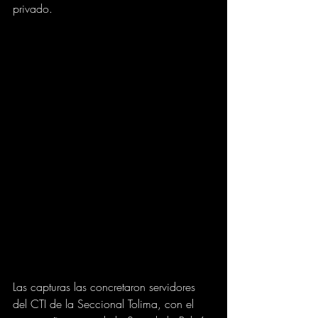
privado.
Las capturas las concretaron servidores 
del CTI de la Seccional Tolima, con el 