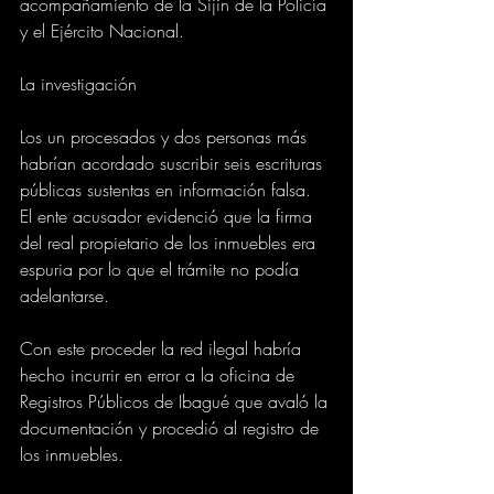
acompañamiento de la Sijin de la Policía 
y el Ejército Nacional.
La investigación
Los un procesados y dos personas más 
habrían acordado suscribir seis escrituras 
públicas sustentas en información falsa. 
El ente acusador evidenció que la firma 
del real propietario de los inmuebles era 
espuria por lo que el trámite no podía 
adelantarse.
Con este proceder la red ilegal habría 
hecho incurrir en error a la oficina de 
Registros Públicos de Ibagué que avaló la 
documentación y procedió al registro de 
los inmuebles.