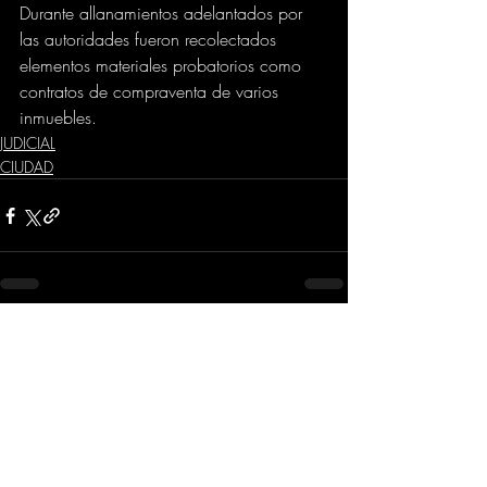
Durante allanamientos adelantados por 
las autoridades fueron recolectados 
elementos materiales probatorios como 
contratos de compraventa de varios 
inmuebles.
JUDICIAL
CIUDAD
Comentarios
Escribir un comentario...