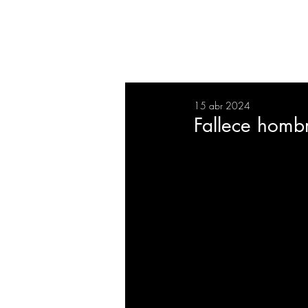
RESUMEN
SALUD
DEP
15 abr 2024
BIENESTAR
EVENTOS
Fallece homb
EMPRESAS
TECNOLO