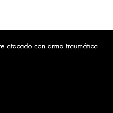
ORTES
JUDICIAL
GOBIERNO
INSÓLITAS
MEDIO AMBIENTE
VARIEDADES
CIUDAD
re atacado con arma traumática
GIA
INTERNACIONAL
TURISMO