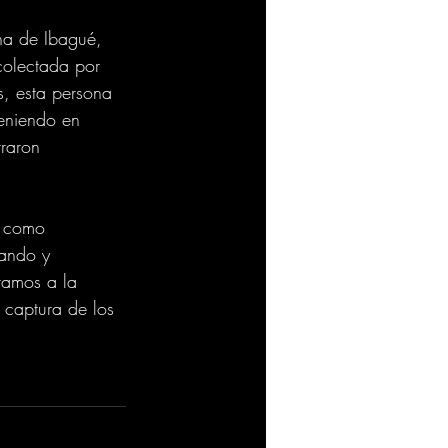
na de Ibagué, 
ecolectada por 
s, esta persona 
teniendo en 
raron 
s como 
tando y 
tamos a la 
 captura de los 