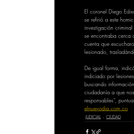
El coronel Diego Edi
se refirió a este homi
investigación criminal
se encontraba cerca a
cuenta que escucharon
lesionado, trasladándo
De igual forma, indic
indiciado por lesione
buscando información 
ciudadanía a que nos
responsables”, puntua
elnuevodia.com.co
JUDICIAL
CIUDAD