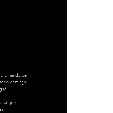
ultó herido de 
pasado domingo 
gué.
e Ibagué, 
s.  