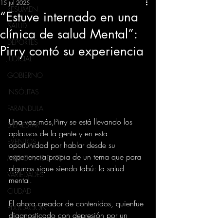
15 jul 2025
RESUMEN
“Estuve internado en una
SALUD
clínica de salud Mental”:
DEPORTES
Pirry contó su experiencia
JUDICIAL
GOBIERNO
INSÓLITAS
FARANDULA
Una vez más,Pirry se está llevando los 
BIENESTAR
aplausos de la gente y en esta 
EVENTOS
oportunidad por hablar desde su 
experiencia propia de un tema que para 
MEDIO AMBIENTE
algunos sigue siendo tabú: la salud 
VARIEDADES
mental.
CIUDAD
El ahora creador de contenidos, quienfue 
EDUCACION
diagnosticado con depresión por un 