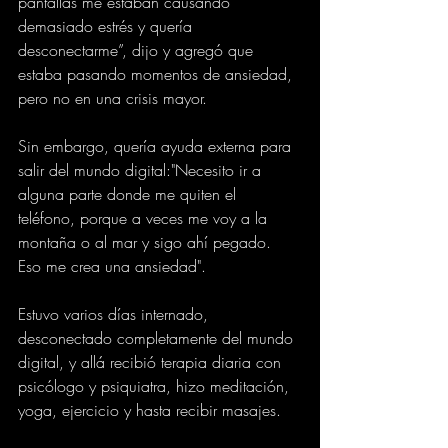
pantallas me estaban causando 
demasiado estrés y quería 
desconectarme”, dijo y agregó que 
estaba pasando momentos de ansiedad, 
pero no en una crisis mayor.
Sin embargo, quería ayuda externa para 
salir del mundo digital:"Necesito ir a 
alguna parte donde me quiten el 
teléfono, porque a veces me voy a la 
montaña o al mar y sigo ahí pegado. 
Eso me crea una ansiedad".
Estuvo varios días internado, 
desconectado completamente del mundo 
digital, y allá recibió terapia diaria con 
psicólogo y psiquiatra, hizo meditación, 
yoga, ejercicio y hasta recibir masajes.