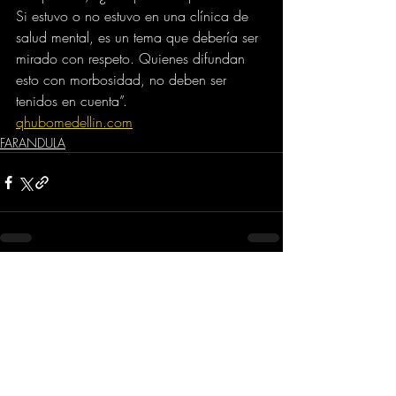
Si estuvo o no estuvo en una clínica de 
salud mental, es un tema que debería ser 
mirado con respeto. Quienes difundan 
esto con morbosidad, no deben ser 
tenidos en cuenta”.
qhubomedellin.com
FARANDULA
Comentarios
Escribir un comentario...