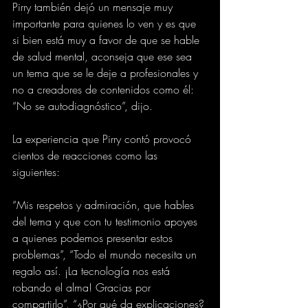
Pirry también dejó un mensaje muy 
importante para quienes lo ven y es que 
si bien está muy a favor de que se hable 
de salud mental, aconseja que ese sea 
un tema que se le deje a profesionales y 
no a creadores de contenidos como él: 
“No se autodiagnóstico”, dijo.
La experiencia que Pirry contó provocó 
cientos de reacciones como las 
siguientes:
“Mis respetos y admiración, que hables 
del tema y que con tu testimonio apoyes 
a quienes podemos presentar estos 
problemas”, “Todo el mundo necesita un 
regalo así. ¡La tecnología nos está 
robando el alma! Gracias por 
compartirlo”, “¿Por qué da explicaciones? 