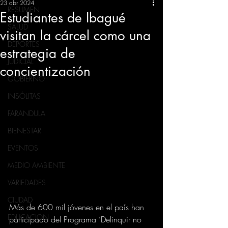
23 abr 2024
RESUMEN
Estudiantes de Ibagué
SALUD
visitan la cárcel como una
DEPORTES
estrategia de
JUDICIAL
concientización
GOBIERNO
INSÓLITAS
FARANDULA
BIENESTAR
EVENTOS
MEDIO AMBIENTE
VARIEDADES
CIUDAD
Más de 600 mil jóvenes en el país han 
EDUCACION
participado del Programa ‘Delinquir no 