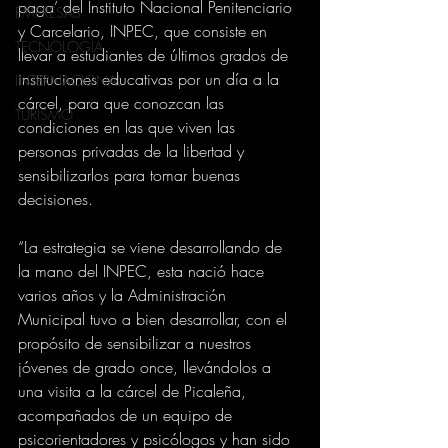
paga’ del Instituto Nacional Penitenciario 
EMPRESAS
y Carcelario, INPEC, que consiste en 
TECNOLOGIA
llevar a estudiantes de últimos grados de 
instituciones educativas por un día a la 
INTERNACIONAL
cárcel, para que conozcan las 
TURISMO
condiciones en las que viven las 
personas privadas de la libertad y 
sensibilizarlos para tomar buenas 
decisiones.
“La estrategia se viene desarrollando de 
la mano del INPEC, esta nació hace 
varios años y la Administración 
Municipal tuvo a bien desarrollar, con el 
propósito de sensibilizar a nuestros 
jóvenes de grado once, llevándolos a 
una visita a la cárcel de Picaleña, 
acompañados de un equipo de 
psicorientadores y psicólogos y han sido 