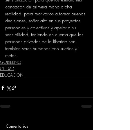
conozcan de primera mano dicha 
realidad, para motivarlos a tomar buenas 
decisiones, soñar alto en sus proyectos 
personales y colectivos y apelar a su 
sensibilidad, teniendo en cuenta que las 
personas privadas de la libertad son 
también seres humanos con sueños y 
metas.
GOBIERNO
CIUDAD
EDUCACION
Comentarios