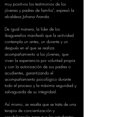
muy positivos los testimonios de los 
jóvenes y padres de familia”, expresó la 
alcaldesa Johana Aranda.
De igual manera, la líder de los 
ibaguereños manifestó que la actividad 
contempla un antes, un durante y un 
después en el que se realiza 
acompañamiento a los jóvenes, que 
viven la experiencia por voluntad propia 
y con la autorización de sus padres o 
acudientes, garantizando el 
acompañamiento psicológico durante 
todo el proceso y la máxima seguridad y 
salvaguarda de su integridad.
Así mismo, se resalta que se trata de una 
terapia de concientización y 
sensibilización para que los estudiantes 