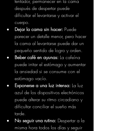
tentador, permanecer en la cama 
después de despertar puede 
dificultar el levantarse y activar el 
cuerpo.
Dejar la cama sin hacer:
 Puede 
parecer un detalle menor, pero hacer 
la cama al levantarse puede dar un 
pequeño sentido de logro y orden.
Beber café en ayunas:
 La cafeína 
puede irritar el estómago y aumentar 
la ansiedad si se consume con el 
estómago vacío.
Exponerse a una luz intensa:
 La luz 
azul de los dispositivos electrónicos 
puede alterar su ritmo circadiano y 
dificultar conciliar el sueño más 
tarde.
No seguir una rutina:
Despertar a la 
misma hora todos los días y seguir 