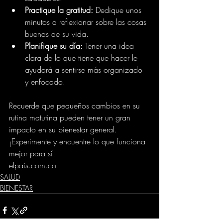
Practique la gratitud:
 Dedique unos 
minutos a reflexionar sobre las cosas 
buenas de su vida.
Planifique su día:
 Tener una idea 
clara de lo que tiene que hacer le 
ayudará a sentirse más organizado 
y enfocado.
Recuerde que pequeños cambios en su 
rutina matutina pueden tener un gran 
impacto en su bienestar general. 
¡Experimente y encuentre lo que funciona 
mejor para sí!
elpais.com.co
SALUD
BIENESTAR