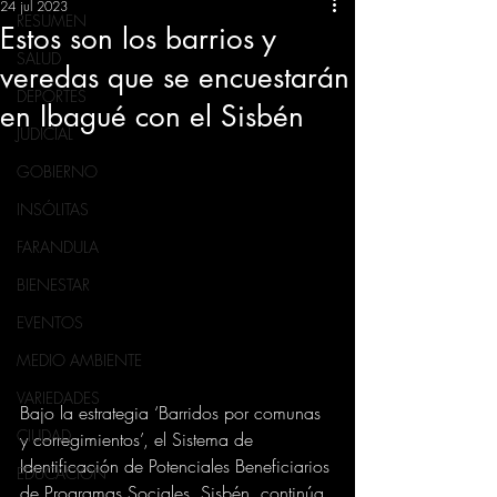
24 jul 2023
RESUMEN
Estos son los barrios y
SALUD
veredas que se encuestarán
DEPORTES
en Ibagué con el Sisbén
JUDICIAL
GOBIERNO
INSÓLITAS
FARANDULA
BIENESTAR
EVENTOS
MEDIO AMBIENTE
VARIEDADES
Bajo la estrategia ‘Barridos por comunas 
CIUDAD
y corregimientos’, el Sistema de 
Identificación de Potenciales Beneficiarios 
EDUCACION
de Programas Sociales, Sisbén, continúa 