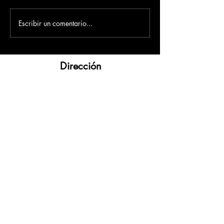
Escribir un comentario...
Dirección
​Carrera 3 # 12 - 36
C.C. Pasaje Real Piso 8
Ibague, Tolima