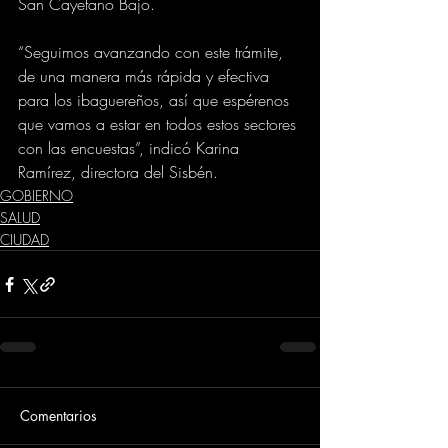
San Cayetano Bajo. 
“Seguimos avanzando con este trámite, 
de una manera más rápida y efectiva 
para los ibaguereños, así que espérenos 
que vamos a estar en todos estos sectores 
con las encuestas”, indicó Karina 
Ramírez, directora del Sisbén.
GOBIERNO
SALUD
CIUDAD
Comentarios