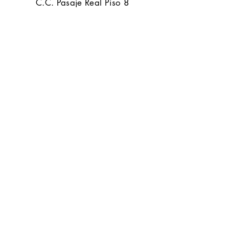
C.C. Pasaje Real Piso 8
Ibague, Tolima
Contacto
(608) 2 544207
(608) 2 544161