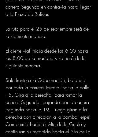
carrera Segunda en contravía hasta llegar 
a la Plaza de Bolívar. 
La ruta para el 25 de septiembre será de 
la siguiente manera: 
El cierre vial inicia desde las 6:00 hasta 
las 8:00 de la mañana y se hará de la 
siguiente manera: 
Sale frente a la Gobernación, bajando 
por toda la carrera Tercera, hasta la calle 
15. Gira a la derecha, para tomar la 
carrera Segunda, bajando por la carrera 
Segunda hasta la 19.  Luego giran a la 
derecha con dirección a la bomba Terpel 
Combeima hacia el Alto de la Guala y 
continúan su recorrido hacia el Alto de La 