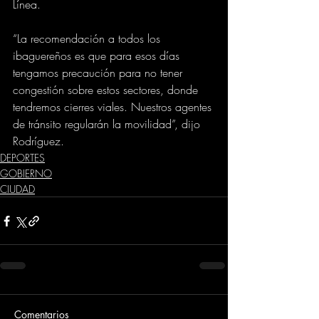
Línea.
“La recomendación a todos los 
ibaguereños es que para esos días 
tengamos precaución para no tener 
congestión sobre estos sectores, donde 
tendremos cierres viales. Nuestros agentes 
de tránsito regularán la movilidad”, dijo 
Rodríguez.
DEPORTES
GOBIERNO
CIUDAD
Comentarios