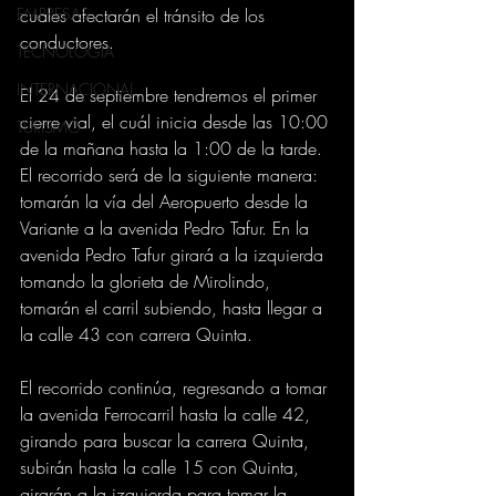
EMPRESAS
cuales afectarán el tránsito de los 
conductores. 
TECNOLOGIA
INTERNACIONAL
El 24 de septiembre tendremos el primer 
cierre vial, el cuál inicia desde las 10:00 
TURISMO
de la mañana hasta la 1:00 de la tarde. 
El recorrido será de la siguiente manera: 
tomarán la vía del Aeropuerto desde la 
Variante a la avenida Pedro Tafur. En la 
avenida Pedro Tafur girará a la izquierda 
tomando la glorieta de Mirolindo, 
tomarán el carril subiendo, hasta llegar a 
la calle 43 con carrera Quinta. 
El recorrido continúa, regresando a tomar 
la avenida Ferrocarril hasta la calle 42, 
girando para buscar la carrera Quinta, 
subirán hasta la calle 15 con Quinta, 
girarán a la izquierda para tomar la 