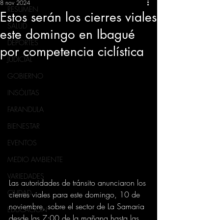
8 nov 2024
RESUMEN
Estos serán los cierres viales
SALUD
este domingo en Ibagué
DEPORTES
por competencia ciclística
JUDICIAL
GOBIERNO
INSÓLITAS
FARANDULA
BIENESTAR
EVENTOS
MEDIO AMBIENTE
VARIEDADES
Las autoridades de tránsito anunciaron los 
CIUDAD
cierres viales para este domingo, 10 de 
noviembre, sobre el sector de La Samaria 
EDUCACION
desde las 7:00 de la mañana hasta las 