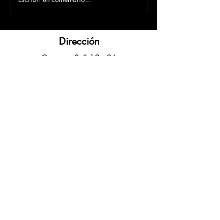
Dirección
​Carrera 3 # 12 - 36
C.C. Pasaje Real Piso 8
Ibague, Tolima