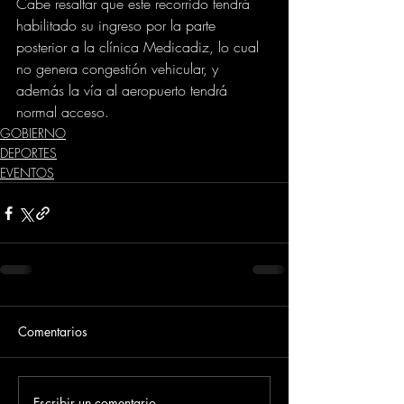
Cabe resaltar que este recorrido tendrá 
habilitado su ingreso por la parte 
posterior a la clínica Medicadiz, lo cual 
no genera congestión vehicular, y 
además la vía al aeropuerto tendrá 
normal acceso.
GOBIERNO
DEPORTES
EVENTOS
Comentarios
Escribir un comentario...