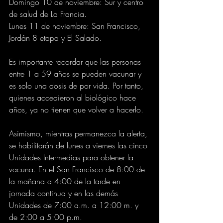
Domingo 10 de noviembre: Sur y centro 
de salud de La Francia.
Lunes 11 de noviembre: San Francisco, 
Jordán 8 etapa y El Salado.
Es importante recordar que las personas 
entre 1 a 59 años se pueden vacunar y 
es solo una dosis de por vida. Por tanto, 
quienes accedieron al biológico hace 
años, ya no tienen que volver a hacerlo.
Asimismo, mientras permanezca la alerta, 
se habilitarán de lunes a viernes las cinco 
Unidades Intermedias para obtener la 
vacuna. En el San Francisco de 8:00 de 
la mañana a 4:00 de la tarde en 
jornada continua y en las demás 
Unidades de 7:00 a.m. a 12:00 m. y 
de 2:00 a 5:00 p.m.