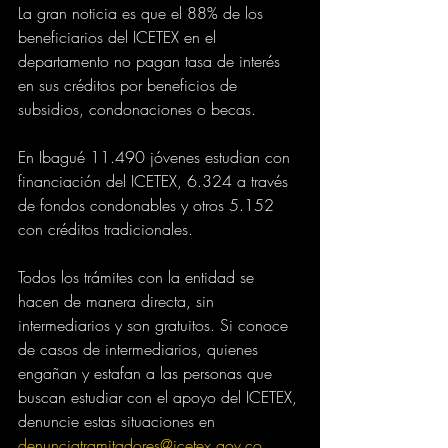
La gran noticia es que el 88% de los 
beneficiarios del ICETEX en el 
departamento no pagan tasa de interés 
en sus créditos por beneficios de 
subsidios, condonaciones o becas.
En Ibagué 11.490 jóvenes estudian con 
financiación del ICETEX, 6.324 a través 
de fondos condonables y otros 5.152 
con créditos tradicionales.
Todos los trámites con la entidad se 
hacen de manera directa, sin 
intermediarios y son gratuitos. Si conoce 
de casos de intermediarios, quienes 
engañan y estafan a las personas que 
buscan estudiar con el apoyo del ICETEX, 
denuncie estas situaciones en  
denunciatramitadores@icetex.gov.co