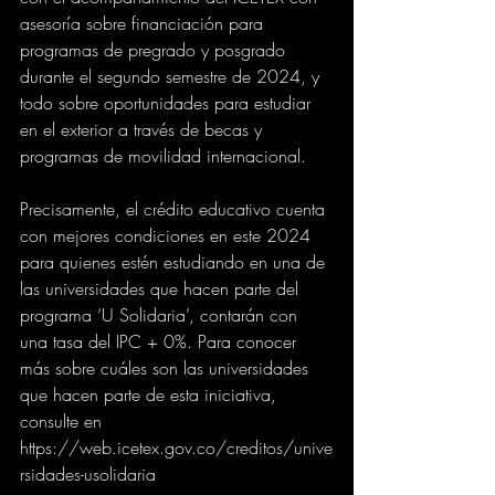
asesoría sobre financiación para 
programas de pregrado y posgrado 
durante el segundo semestre de 2024, y 
todo sobre oportunidades para estudiar 
en el exterior a través de becas y 
programas de movilidad internacional.
Precisamente, el crédito educativo cuenta 
con mejores condiciones en este 2024 
para quienes estén estudiando en una de 
las universidades que hacen parte del 
programa ‘U Solidaria’, contarán con 
una tasa del IPC + 0%. Para conocer 
más sobre cuáles son las universidades 
que hacen parte de esta iniciativa, 
consulte en 
https://web.icetex.gov.co/creditos/unive
rsidades-usolidaria