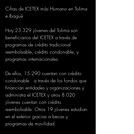
Cifras de ICETEX más Humano en Tolima 
e Ibagué
Hoy 23.329 jóvenes del Tolima son 
beneficiarios del ICETEX a través de 
programas de crédito tradicional 
reembolsable, crédito condonable, y 
programas internacionales.
De ellos, 15.290 cuentan con crédito 
condonable   a través de los fondos que 
financian entidades y organizaciones y 
administra el ICETEX y otros 8.020 
jóvenes cuentan con crédito 
reembolsable. Otros 19 jóvenes estudian 
en el exterior gracias a becas y 
programas de movilidad.