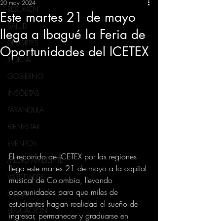
20 may 2024
RESUMEN
Este martes 21 de mayo
SALUD
llega a Ibagué la Feria de
DEPORTES
Oportunidades del ICETEX
JUDICIAL
GOBIERNO
INSÓLITAS
FARANDULA
BIENESTAR
EVENTOS
El recorrido de ICETEX por las regiones 
MEDIO AMBIENTE
llega este martes 21 de mayo a la capital 
VARIEDADES
musical de Colombia, llevando 
oportunidades para que miles de 
CIUDAD
estudiantes hagan realidad el sueño de 
EDUCACION
ingresar, permanecer y graduarse en 