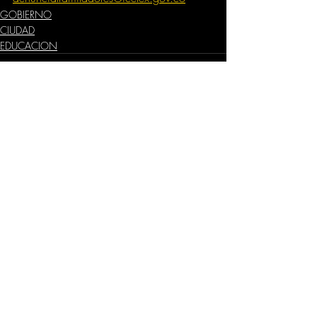
GOBIERNO
CIUDAD
EDUCACION
Comentarios
Escribir un comentario...
Dirección
​Carrera 3 # 12 - 36