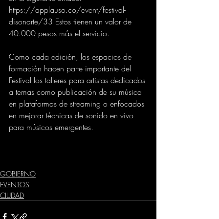
https://applauso.co/event/festival-
disonarte/33 Estos tienen un valor de 
40.000 pesos más el servicio. 
Como cada edición, los espacios de 
formación hacen parte importante del 
Festival los talleres para artistas dedicados 
a temas como publicación de su música 
en plataformas de streaming o enfocados 
en mejorar técnicas de sonido en vivo 
para músicos emergentes.
GOBIERNO
EVENTOS
CIUDAD