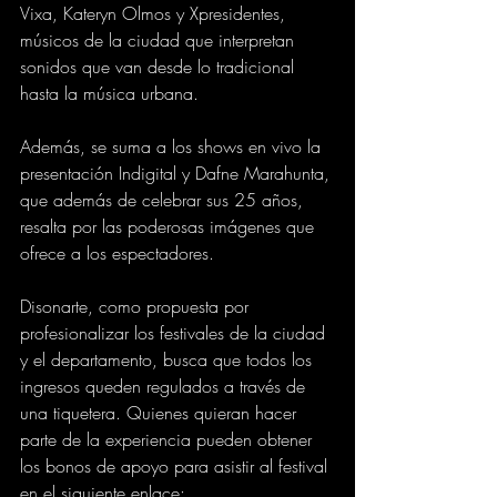
Vixa, Kateryn Olmos y Xpresidentes, 
músicos de la ciudad que interpretan 
sonidos que van desde lo tradicional 
hasta la música urbana. 
Además, se suma a los shows en vivo la 
presentación Indigital y Dafne Marahunta, 
que además de celebrar sus 25 años, 
resalta por las poderosas imágenes que 
ofrece a los espectadores. 
Disonarte, como propuesta por 
profesionalizar los festivales de la ciudad 
y el departamento, busca que todos los 
ingresos queden regulados a través de 
una tiquetera. Quienes quieran hacer 
parte de la experiencia pueden obtener 
los bonos de apoyo para asistir al festival 
en el siguiente enlace: 