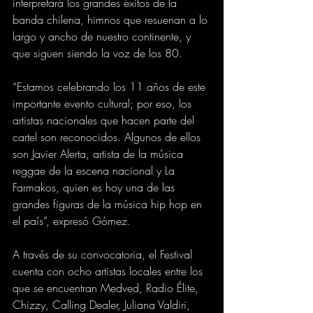
interpretará los grandes éxitos de la 
banda chilena, himnos que resuenan a lo 
largo y ancho de nuestro continente, y 
que siguen siendo la voz de los 80.
“Estamos celebrando los 11 años de este 
importante evento cultural; por eso, los 
artistas nacionales que hacen parte del 
cartel son reconocidos. Algunos de ellos 
son Javier Alerta, artista de la música 
reggae de la escena nacional y La 
Farmakos, quien es hoy una de las 
grandes figuras de la música hip hop en 
el país”, expresó Gómez.
A través de su convocatoria, el Festival 
cuenta con ocho artistas locales entre los 
que se encuentran Medved, Radio Élite, 
Chizzy, Calling Dealer, Juliana Valdiri, 