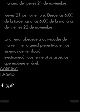
mañana del jueves 21 de noviembre. 
Jueves 21 de noviembre: Desde las 6:00 
de la tarde hasta las 6:00 de la mañana 
del viernes 22 de noviembre. 
Lo anterior obedece a actividades de 
mantenimiento anual preventivo, en los 
sistemas de ventilación, 
electromecánicos, entre otros aspectos 
que requiere el túnel.
GOBIERNO
TURISMO