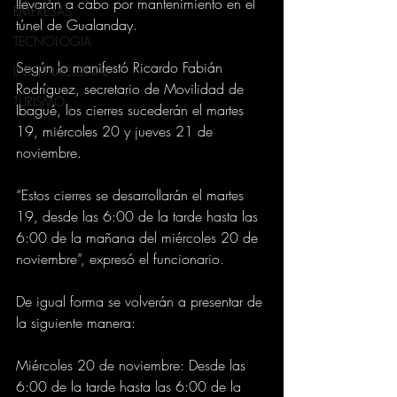
llevarán a cabo por mantenimiento en el 
EMPRESAS
túnel de Gualanday. 
TECNOLOGIA
Según lo manifestó Ricardo Fabián 
INTERNACIONAL
Rodríguez, secretario de Movilidad de 
TURISMO
Ibagué, los cierres sucederán el martes 
19, miércoles 20 y jueves 21 de 
noviembre. 
“Estos cierres se desarrollarán el martes 
19, desde las 6:00 de la tarde hasta las 
6:00 de la mañana del miércoles 20 de 
noviembre”, expresó el funcionario. 
De igual forma se volverán a presentar de 
la siguiente manera: 
Miércoles 20 de noviembre: Desde las 
6:00 de la tarde hasta las 6:00 de la 