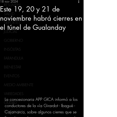
18 nov 2024
RESUMEN
Este 19, 20 y 21 de
SALUD
noviembre habrá cierres en
DEPORTES
el túnel de Gualanday
JUDICIAL
GOBIERNO
INSÓLITAS
FARANDULA
BIENESTAR
EVENTOS
MEDIO AMBIENTE
VARIEDADES
La concesionaria APP GICA informó a los 
CIUDAD
conductores de la vía Girardot - Ibagué - 
Cajamarca, sobre algunos cierres que se 
EDUCACION