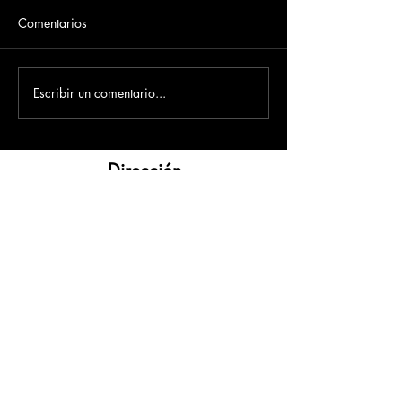
Comentarios
Escribir un comentario...
Dirección
​Carrera 3 # 12 - 36
C.C. Pasaje Real Piso 8
Ibague, Tolima