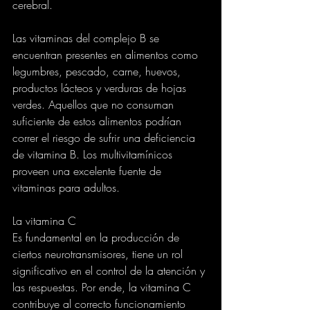
cerebral.
Las vitaminas del complejo B se 
encuentran presentes en alimentos como 
legumbres, pescado, carne, huevos, 
productos lácteos y verduras de hojas 
verdes. Aquellos que no consuman 
suficiente de estos alimentos podrían 
correr el riesgo de sufrir una deficiencia 
de vitamina B. Los multivitamínicos 
proveen una excelente fuente de 
vitaminas para adultos.
La vitamina C
Es fundamental en la producción de 
ciertos neurotransmisores, tiene un rol 
significativo en el control de la atención y 
las respuestas. Por ende, la vitamina C 
contribuye al correcto funcionamiento 