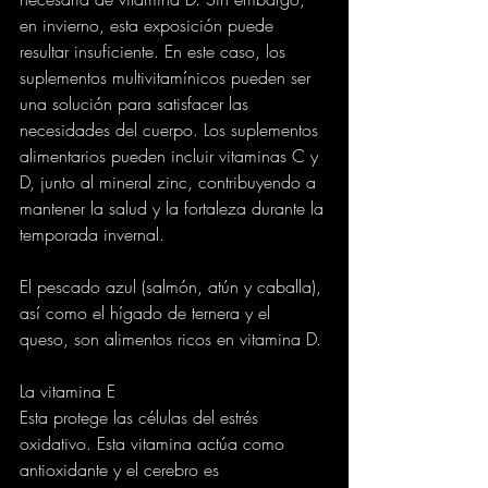
en invierno, esta exposición puede 
resultar insuficiente. En este caso, los 
suplementos multivitamínicos pueden ser 
una solución para satisfacer las 
necesidades del cuerpo. Los suplementos 
alimentarios pueden incluir vitaminas C y 
D, junto al mineral zinc, contribuyendo a 
mantener la salud y la fortaleza durante la 
temporada invernal.
El pescado azul (salmón, atún y caballa), 
así como el hígado de ternera y el 
queso, son alimentos ricos en vitamina D.
La vitamina E
Esta protege las células del estrés 
oxidativo. Esta vitamina actúa como 
antioxidante y el cerebro es 