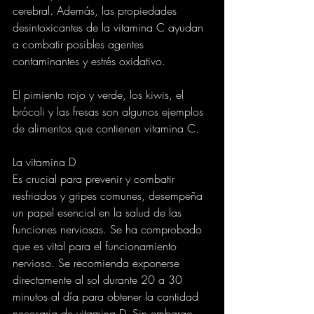
cerebral. Además, las propiedades 
desintoxicantes de la vitamina C ayudan 
a combatir posibles agentes 
contaminantes y estrés oxidativo.
El pimiento rojo y verde, los kiwis, el 
brócoli y las fresas son algunos ejemplos 
de alimentos que contienen vitamina C.
La vitamina D
Es crucial para prevenir y combatir 
resfriados y gripes comunes, desempeña 
un papel esencial en la salud de las 
funciones nerviosas. Se ha comprobado 
que es vital para el funcionamiento 
nervioso. Se recomienda exponerse 
directamente al sol durante 20 a 30 
minutos al día para obtener la cantidad 
necesaria de vitamina D. Sin embargo, 