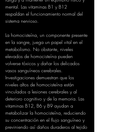
mental. Las vitaminas B1 y B12 
respaldan el funcionamiento normal del 
sistema nervioso.
La homocisteína, un componente presente 
en la sangre, juega un papel vital en el 
metabolismo. No obstante, niveles 
elevados de homocisteína pueden 
volverse tóxicos y dañar los delicados 
vasos sanguíneos cerebrales. 
Investigaciones demuestran que los 
niveles altos de homocisteína están 
vinculados a lesiones cerebrales y al 
deterioro cognitivo y de la memoria. Las 
vitaminas B12, B6 y B9 ayudan a 
metabolizar la homocisteína, reduciendo 
su concentración en el flujo sanguíneo y 
previniendo así daños duraderos al tejido 