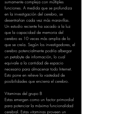
sumamente compleja con múltiples 
funciones. A medida que se profundiza 
en la investigación del cerebro, se 
desentrañan cada vez más maravillas. 
Un estudio reciente ha sacado a la luz 
que la capacidad de memoria del 
cerebro es 10 veces más amplia de lo 
que se creía. Según los investigadores, el 
cerebro potencialmente podría albergar 
un petabyte de información, lo cual 
equivale a la cantidad de espacio 
necesario para almacenar todo Internet. 
Esto pone en relieve la vastedad de 
posibilidades que encierra el cerebro.
Vitaminas del grupo B
Estas emergen como un factor primordial 
para potenciar la máxima funcionalidad 
cerebral. Estas vitaminas proveen un 