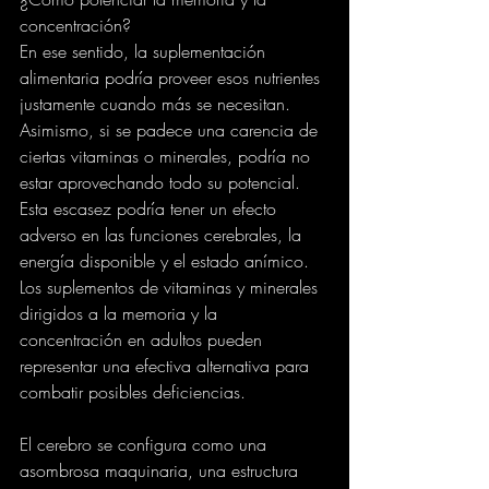
concentración?
En ese sentido, la suplementación 
alimentaria podría proveer esos nutrientes 
justamente cuando más se necesitan. 
Asimismo, si se padece una carencia de 
ciertas vitaminas o minerales, podría no 
estar aprovechando todo su potencial. 
Esta escasez podría tener un efecto 
adverso en las funciones cerebrales, la 
energía disponible y el estado anímico. 
Los suplementos de vitaminas y minerales 
dirigidos a la memoria y la 
concentración en adultos pueden 
representar una efectiva alternativa para 
combatir posibles deficiencias.
El cerebro se configura como una 
asombrosa maquinaria, una estructura 