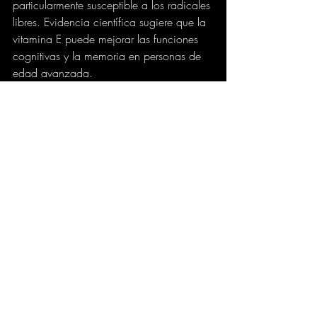
particularmente susceptible a los radicales 
libres. Evidencia científica sugiere que la 
vitamina E puede mejorar las funciones 
cognitivas y la memoria en personas de 
edad avanzada.
Semillas de girasol, frutos secos, 
espinacas y kiwis son fuentes ricas en 
vitamina E.
El zinc
Este es un mineral abundante en el 
cerebro, es esencial para las funciones 
cognitivas.
Ostras, cangrejo, carne, semillas de 
calabaza, anacardos y garbanzos son 
alimentos ricos en zinc.