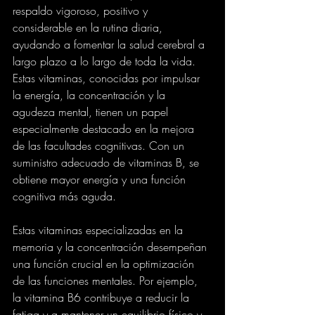
respaldo vigoroso, positivo y 
considerable en la rutina diaria, 
ayudando a fomentar la salud cerebral a 
largo plazo a lo largo de toda la vida. 
Estas vitaminas, conocidas por impulsar 
la energía, la concentración y la 
agudeza mental, tienen un papel 
especialmente destacado en la mejora 
de las facultades cognitivas. Con un 
suministro adecuado de vitaminas B, se 
obtiene mayor energía y una función 
cognitiva más aguda.
Estas vitaminas especializadas en la 
memoria y la concentración desempeñan 
una función crucial en la optimización 
de las funciones mentales. Por ejemplo, 
la vitamina B6 contribuye a reducir la 
fatiga y a mantener un equilibrio físico y 