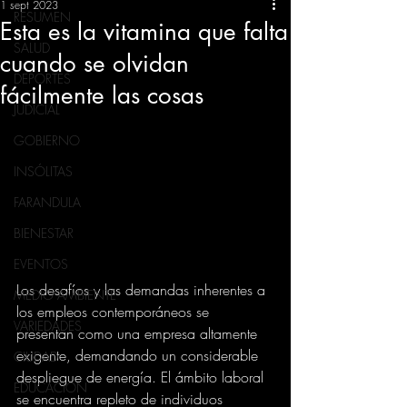
1 sept 2023
RESUMEN
Esta es la vitamina que falta
SALUD
cuando se olvidan
DEPORTES
fácilmente las cosas
JUDICIAL
GOBIERNO
INSÓLITAS
FARANDULA
BIENESTAR
EVENTOS
Los desafíos y las demandas inherentes a 
MEDIO AMBIENTE
los empleos contemporáneos se 
VARIEDADES
presentan como una empresa altamente 
exigente, demandando un considerable 
CIUDAD
despliegue de energía. El ámbito laboral 
EDUCACION
se encuentra repleto de individuos 