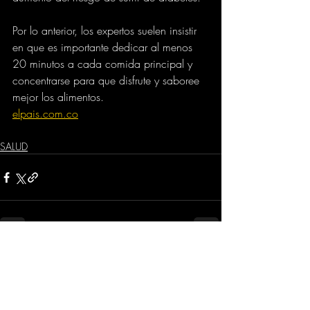
Por lo anterior, los expertos suelen insistir 
en que es importante dedicar al menos 
20 minutos a cada comida principal y 
concentrarse para que disfrute y saboree 
mejor los alimentos.
elpais.com.co
SALUD
Comentarios