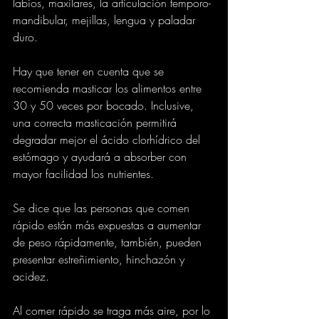
labios, maxilares, la articulación temporo-
mandibular, mejillas, lengua y paladar 
duro.
Hay que tener en cuenta que se 
recomienda masticar los alimentos entre 
30 y 50 veces por bocado. Inclusive, 
una correcta masticación permitirá 
degradar mejor el ácido clorhídrico del 
estómago y ayudará a absorber con 
mayor facilidad los nutrientes.
Se dice que las personas que comen 
rápido están más expuestas a aumentar 
de peso rápidamente, también, pueden 
presentar estreñimiento, hinchazón y 
acidez.
Al comer rápido se traga más aire, por lo 