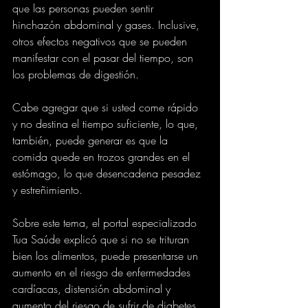
que las personas pueden sentir 
hinchazón abdominal y gases. Inclusive, 
otros efectos negativos que se pueden 
manifestar con el pasar del tiempo, son 
los problemas de digestión.
Cabe agregar que si usted come rápido 
y no destina el tiempo suficiente, lo que, 
también, puede generar es que la 
comida quede en trozos grandes en el 
estómago, lo que desencadena pesadez 
y estreñimiento.
Sobre este tema, el portal especializado 
Tua Saúde explicó que si no se trituran 
bien los alimentos, puede presentarse un 
aumento en el riesgo de enfermedades 
cardíacas, distensión abdominal y 
aumento del riesgo de sufrir de diabetes.